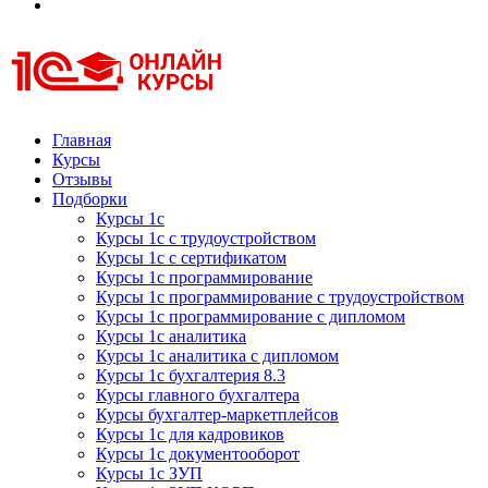
Курсы 1С
Курсы 1С официальная сертификация
Главная
Курсы
Отзывы
Подборки
Курсы 1с
Курсы 1с с трудоустройством
Курсы 1с с сертификатом
Курсы 1с программирование
Курсы 1с программирование с трудоустройством
Курсы 1с программирование с дипломом
Курсы 1с аналитика
Курсы 1с аналитика с дипломом
Курсы 1с бухгалтерия 8.3
Курсы главного бухгалтера
Курсы бухгалтер-маркетплейсов
Курсы 1с для кадровиков
Курсы 1с документооборот
Курсы 1с ЗУП