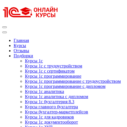
Перейти
к
содержимому
(нажмите
Enter)
Курсы 1С
Курсы 1С официальная сертификация
Главная
Курсы
Отзывы
Подборки
Курсы 1с
Курсы 1с с трудоустройством
Курсы 1с с сертификатом
Курсы 1с программирование
Курсы 1с программирование с трудоустройством
Курсы 1с программирование с дипломом
Курсы 1с аналитика
Курсы 1с аналитика с дипломом
Курсы 1с бухгалтерия 8.3
Курсы главного бухгалтера
Курсы бухгалтер-маркетплейсов
Курсы 1с для кадровиков
Курсы 1с документооборот