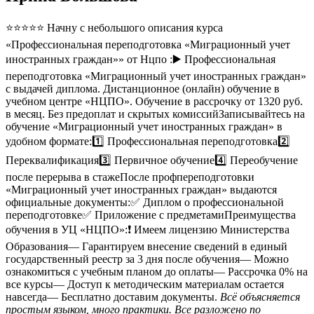
⭐⭐⭐⭐⭐ Начну с небольшого описания курса
«Профессиональная переподготовка «Миграционный учет
иностранных граждан»» от Нцпо :▶️ Профессиональная
переподготовка «Миграционный учет иностранных граждан»
с выдачей диплома. Дистанционное (онлайн) обучение в
учебном центре «НЦПО». Обучение в рассрочку от 1320 руб.
в месяц. Без предоплат и скрытых комиссийЗаписывайтесь на
обучение «Миграционный учет иностранных граждан» в
удобном формате:1️⃣ Профессиональная переподготовка2️⃣
Переквалификация3️⃣ Первичное обучение4️⃣ Переобучение
после перерыва в стажеПосле профпереподготовки
«Миграционный учет иностранных граждан» выдаются
официальные документы:✅ Диплом о профессиональной
переподготовке✅ Приложение с предметамиПреимущества
обучения в УЦ «НЦПО»:❗️ Имеем лицензию Министерства
Образования— Гарантируем внесение сведений в единый
государственный реестр за 3 дня после обучения— Можно
ознакомиться с учебным планом до оплаты— Рассрочка 0% на
все курсы— Доступ к методическим материалам остается
навсегда— Бесплатно доставим документы.
Всё объясняется
простым языком, много практики. Все разложено по