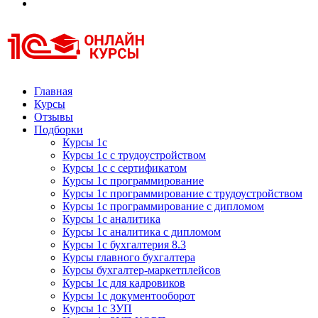
Курсы 1С
Курсы 1С официальная сертификация
Главная
Курсы
Отзывы
Подборки
Курсы 1с
Курсы 1с с трудоустройством
Курсы 1с с сертификатом
Курсы 1с программирование
Курсы 1с программирование с трудоустройством
Курсы 1с программирование с дипломом
Курсы 1с аналитика
Курсы 1с аналитика с дипломом
Курсы 1с бухгалтерия 8.3
Курсы главного бухгалтера
Курсы бухгалтер-маркетплейсов
Курсы 1с для кадровиков
Курсы 1с документооборот
Курсы 1с ЗУП