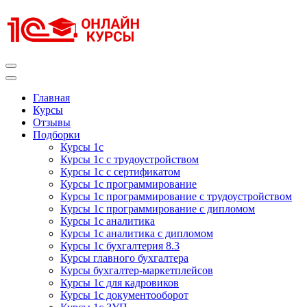
Перейти
к
содержимому
(нажмите
Enter)
Курсы 1С
Курсы 1С официальная сертификация
Главная
Курсы
Отзывы
Подборки
Курсы 1с
Курсы 1с с трудоустройством
Курсы 1с с сертификатом
Курсы 1с программирование
Курсы 1с программирование с трудоустройством
Курсы 1с программирование с дипломом
Курсы 1с аналитика
Курсы 1с аналитика с дипломом
Курсы 1с бухгалтерия 8.3
Курсы главного бухгалтера
Курсы бухгалтер-маркетплейсов
Курсы 1с для кадровиков
Курсы 1с документооборот