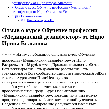
дезинфектор» от Нцпо Егоров Анатолий
Отзыв о курсе Обучение профессии «Медицинский
дезинфектор» от Нцпо Степанова Юлия
📩 Обратная связь
Похожие курсы 1С:
Отзыв о курсе Обучение профессии
«Медицинский дезинфектор» от Нцпо
Ирина Большова
⭐⭐⭐⭐⭐ Начну с небольшого описания курса Обучение
профессии «Медицинский дезинфектор» от Нцпо.
Рассрочка:от 458 руб. в месяц|Продолжительность:160 час|
Есть вебинары:true|Есть домашние работы:true|Есть
тренажеры:true|Есть сообщество:true|Есть видеоуроки:true|Есть
текстовые уроки:true|План:Цель курсов —
усовершенствование рабочих навыков, получение новых
знаний и умений, повышение квалификации в
профессиональной среде. Курсы по направлению
«Медицинский дезинфектор», позволят получить новую
профессию, расширить область компетенций, увеличить
Введение|План:Формирование у слушателей начальных
знаний и навыков, направленных на понимание