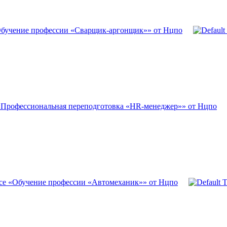
Обучение профессии «Сварщик-аргонщик»» от Нцпо
«Профессиональная переподготовка «HR-менеджер»» от Нцпо
се «Обучение профессии «Автомеханик»» от Нцпо