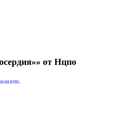
осердия»» от Нцпо
а на курс