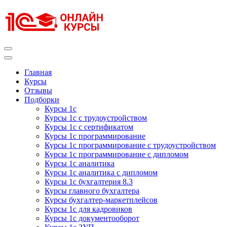
Перейти
к
содержимому
(нажмите
Enter)
Курсы 1С
Курсы 1С официальная сертификация
Главная
Курсы
Отзывы
Подборки
Курсы 1с
Курсы 1с с трудоустройством
Курсы 1с с сертификатом
Курсы 1с программирование
Курсы 1с программирование с трудоустройством
Курсы 1с программирование с дипломом
Курсы 1с аналитика
Курсы 1с аналитика с дипломом
Курсы 1с бухгалтерия 8.3
Курсы главного бухгалтера
Курсы бухгалтер-маркетплейсов
Курсы 1с для кадровиков
Курсы 1с документооборот