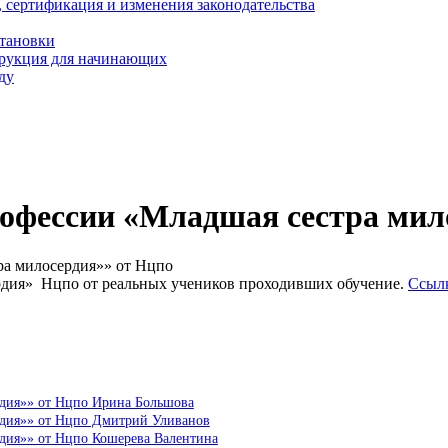
, сертификация и изменения законодательства
становки
трукция для начинающих
ду
офессии «Младшая сестра мил
ра милосердия»» от Нцпо
рдия» Нцпо от реальных учеников проходивших обучение.
Ссылк
рдия»» от Нцпо Ирина Большова
рдия»» от Нцпо Дмитрий Уливанов
рдия»» от Нцпо Кошерева Валентина