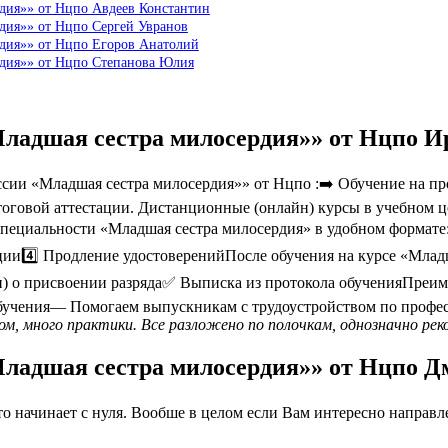
дия»» от Нцпо Авдеев Константин
дия»» от Нцпо Сергей Увранов
рдия»» от Нцпо Егоров Анатолий
рдия»» от Нцпо Степанова Юлия
Младшая сестра милосердия»» от Нцпо 
ии «Младшая сестра милосердия»» от Нцпо :➡️ Обучение на пр
тоговой аттестации. Дистанционные (онлайн) курсы в учебном ц
специальности «Младшая сестра милосердия» в удобном формате
ции4️⃣ Продление удостоверенийПосле обучения на курсе «Мла
и) о присвоении разряда✅ Выписка из протокола обученияПреи
бучения— Помогаем выпускникам с трудоустройством по профес
м, много практики. Все разложено по полочкам, однозначно рек
Младшая сестра милосердия»» от Нцпо 
 начинает с нуля. Вообше в целом если Вам интересно направлен