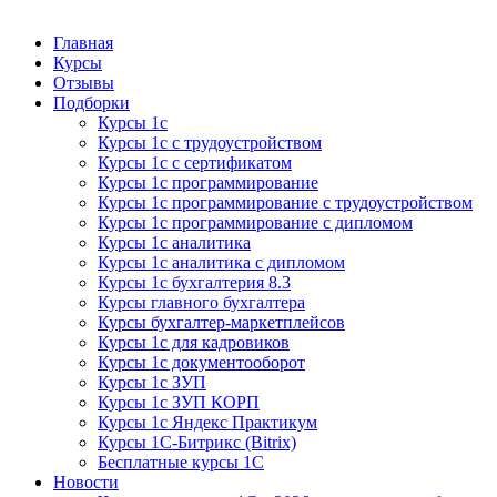
Курсы 1С
Курсы 1С официальная сертификация
Главная
Курсы
Отзывы
Подборки
Курсы 1с
Курсы 1с с трудоустройством
Курсы 1с с сертификатом
Курсы 1с программирование
Курсы 1с программирование с трудоустройством
Курсы 1с программирование с дипломом
Курсы 1с аналитика
Курсы 1с аналитика с дипломом
Курсы 1с бухгалтерия 8.3
Курсы главного бухгалтера
Курсы бухгалтер-маркетплейсов
Курсы 1с для кадровиков
Курсы 1с документооборот
Курсы 1с ЗУП
Курсы 1с ЗУП КОРП
Курсы 1с Яндекс Практикум
Курсы 1С-Битрикс (Bitrix)
Бесплатные курсы 1С
Новости