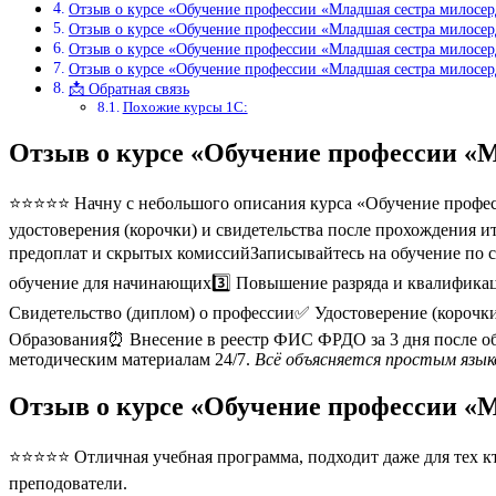
Отзыв о курсе «Обучение профессии «Младшая сестра милосер
Отзыв о курсе «Обучение профессии «Младшая сестра милосер
Отзыв о курсе «Обучение профессии «Младшая сестра милосе
Отзыв о курсе «Обучение профессии «Младшая сестра милосе
📩 Обратная связь
Похожие курсы 1С:
Отзыв о курсе «Обучение профессии «
⭐⭐⭐⭐⭐ Начну с небольшого описания курса «Обучение професс
удостоверения (корочки) и свидетельства после прохождения и
предоплат и скрытых комиссийЗаписывайтесь на обучение по 
обучение для начинающих3️⃣ Повышение разряда и квалифика
Свидетельство (диплом) о профессии✅ Удостоверение (корочк
Образования⏰ Внесение в реестр ФИС ФРДО за 3 дня после о
методическим материалам 24/7.
Всё объясняется простым языко
Отзыв о курсе «Обучение профессии «
⭐⭐⭐⭐⭐ Отличная учебная программа, подходит даже для тех кто
преподователи.