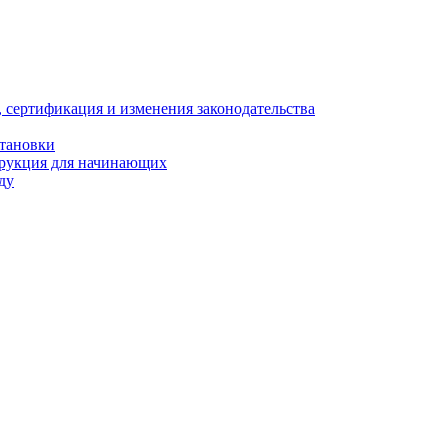
, сертификация и изменения законодательства
становки
трукция для начинающих
ду