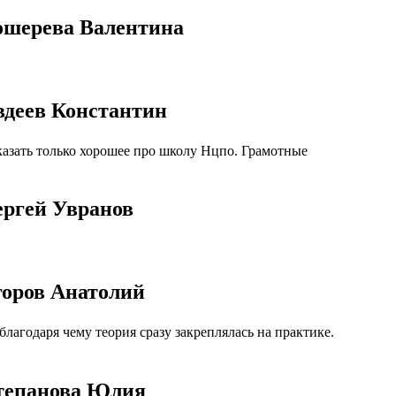
ошерева Валентина
вдеев Константин
азать только хорошее про школу Нцпо. Грамотные
ергей Увранов
горов Анатолий
агодаря чему теория сразу закреплялась на практике.
Степанова Юлия