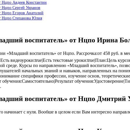
т Нцпо Авдеев Константин
т Нцпо Сергей Увранов
т Нцпо Егоров Анатолий
от Нцпо Степанова Юлия
ладший воспитатель» от Нцпо Ирина Бо
 «Младший воспитатель» от Нцпо. Рассрочка:от 458 руб. в меся
e|Есть видеоуроки:true|Есть текстовые уроки:true|План:Цель ку
й среде. Курсы по направлению «Младший воспитатель», позво
лушателей начальных знаний и навыков, направленных на пони
понимание специфики профессии, изучение основ, теоретически
 обучения:Самостоятельно|Результат обучения:Удостоверение|Т
.
ладший воспитатель» от Нцпо Дмитрий 
 начинает с нуля. Вообше в целом если Вам интересно направлен