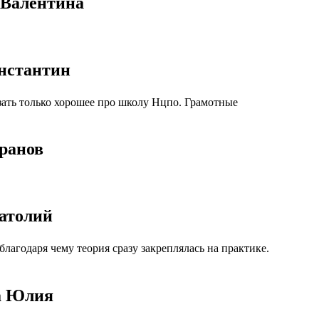
 Валентина
онстантин
ать только хорошее про школу Нцпо. Грамотные
ранов
атолий
агодаря чему теория сразу закреплялась на практике.
а Юлия