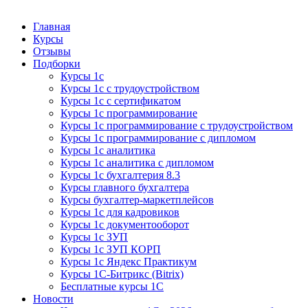
Курсы 1С
Курсы 1С официальная сертификация
Главная
Курсы
Отзывы
Подборки
Курсы 1с
Курсы 1с с трудоустройством
Курсы 1с с сертификатом
Курсы 1с программирование
Курсы 1с программирование с трудоустройством
Курсы 1с программирование с дипломом
Курсы 1с аналитика
Курсы 1с аналитика с дипломом
Курсы 1с бухгалтерия 8.3
Курсы главного бухгалтера
Курсы бухгалтер-маркетплейсов
Курсы 1с для кадровиков
Курсы 1с документооборот
Курсы 1с ЗУП
Курсы 1с ЗУП КОРП
Курсы 1с Яндекс Практикум
Курсы 1С-Битрикс (Bitrix)
Бесплатные курсы 1С
Новости