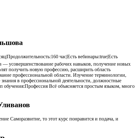
льшова
ц|Продолжительность:160 час|Есть вебинары:true|Есть
рсов — усовершенствование рабочих навыков, получение новых
лят получить новую профессию, расширить область
мание профессиональной области. Изучение терминологии,
е знания в профессиональной деятельности, должностные
ип обучения:Профессия Всё объясняется простым языком, много
Уливанов
ие Саморазвитие, то этот курс понравится и подача, и