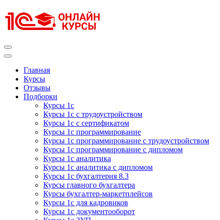
Перейти
к
содержимому
(нажмите
Enter)
Курсы 1С
Курсы 1С официальная сертификация
Главная
Курсы
Отзывы
Подборки
Курсы 1с
Курсы 1с с трудоустройством
Курсы 1с с сертификатом
Курсы 1с программирование
Курсы 1с программирование с трудоустройством
Курсы 1с программирование с дипломом
Курсы 1с аналитика
Курсы 1с аналитика с дипломом
Курсы 1с бухгалтерия 8.3
Курсы главного бухгалтера
Курсы бухгалтер-маркетплейсов
Курсы 1с для кадровиков
Курсы 1с документооборот