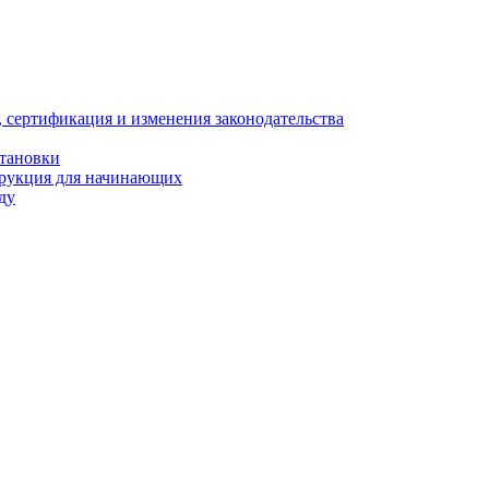
, сертификация и изменения законодательства
становки
трукция для начинающих
ду