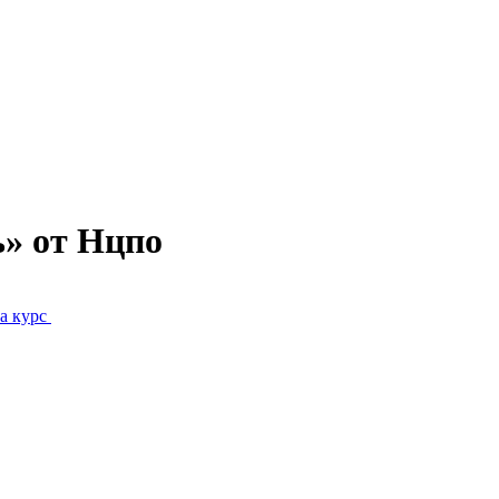
» от Нцпо
а курс