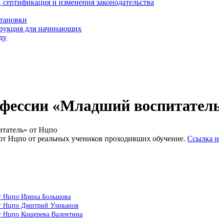
, сертификация и изменения законодательства
становки
трукция для начинающих
ду
офессии «Младший воспитатель
татель» от Нцпо
от Нцпо от реальных учеников проходивших обучение.
Ссылка н
от Нцпо Ирина Большова
от Нцпо Дмитрий Уливанов
т Нцпо Кошерева Валентина