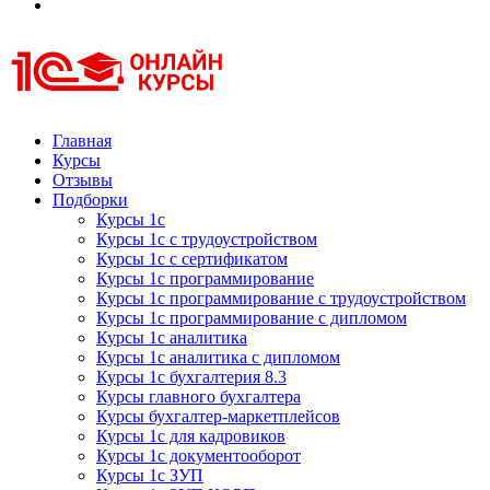
Курсы 1С
Курсы 1С официальная сертификация
Главная
Курсы
Отзывы
Подборки
Курсы 1с
Курсы 1с с трудоустройством
Курсы 1с с сертификатом
Курсы 1с программирование
Курсы 1с программирование с трудоустройством
Курсы 1с программирование с дипломом
Курсы 1с аналитика
Курсы 1с аналитика с дипломом
Курсы 1с бухгалтерия 8.3
Курсы главного бухгалтера
Курсы бухгалтер-маркетплейсов
Курсы 1с для кадровиков
Курсы 1с документооборот
Курсы 1с ЗУП