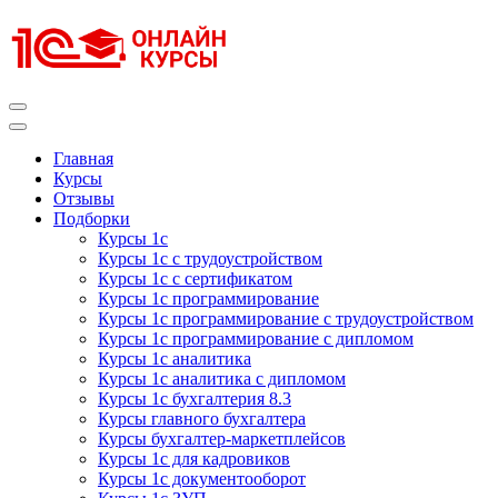
Перейти
к
содержимому
(нажмите
Enter)
Курсы 1С
Курсы 1С официальная сертификация
Главная
Курсы
Отзывы
Подборки
Курсы 1с
Курсы 1с с трудоустройством
Курсы 1с с сертификатом
Курсы 1с программирование
Курсы 1с программирование с трудоустройством
Курсы 1с программирование с дипломом
Курсы 1с аналитика
Курсы 1с аналитика с дипломом
Курсы 1с бухгалтерия 8.3
Курсы главного бухгалтера
Курсы бухгалтер-маркетплейсов
Курсы 1с для кадровиков
Курсы 1с документооборот