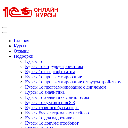
Перейти
к
содержимому
(нажмите
Enter)
Курсы 1С
Курсы 1С официальная сертификация
Главная
Курсы
Отзывы
Подборки
Курсы 1с
Курсы 1с с трудоустройством
Курсы 1с с сертификатом
Курсы 1с программирование
Курсы 1с программирование с трудоустройством
Курсы 1с программирование с дипломом
Курсы 1с аналитика
Курсы 1с аналитика с дипломом
Курсы 1с бухгалтерия 8.3
Курсы главного бухгалтера
Курсы бухгалтер-маркетплейсов
Курсы 1с для кадровиков
Курсы 1с документооборот