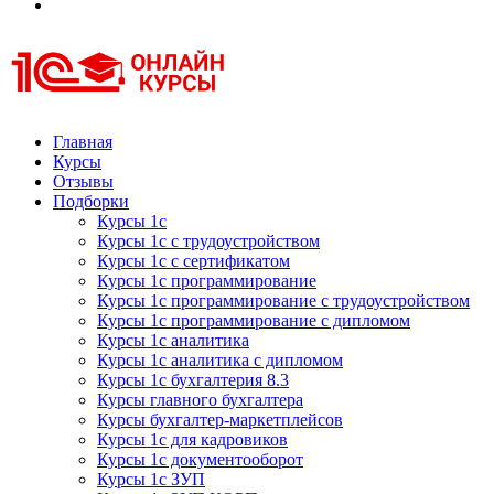
Курсы 1С
Курсы 1С официальная сертификация
Главная
Курсы
Отзывы
Подборки
Курсы 1с
Курсы 1с с трудоустройством
Курсы 1с с сертификатом
Курсы 1с программирование
Курсы 1с программирование с трудоустройством
Курсы 1с программирование с дипломом
Курсы 1с аналитика
Курсы 1с аналитика с дипломом
Курсы 1с бухгалтерия 8.3
Курсы главного бухгалтера
Курсы бухгалтер-маркетплейсов
Курсы 1с для кадровиков
Курсы 1с документооборот
Курсы 1с ЗУП