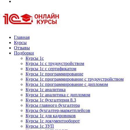
Курсы 1С
Курсы 1С официальная сертификация
Главная
Курсы
Отзывы
Подборки
Курсы 1с
Курсы 1с с трудоустройством
Курсы 1с с сертификатом
Курсы 1с программирование
Курсы 1с программирование с трудоустройством
Курсы 1с программирование с дипломом
Курсы 1с аналитика
Курсы 1с аналитика с дипломом
Курсы 1с бухгалтерия 8.3
Курсы главного бухгалтера
Курсы бухгалтер-маркетплейсов
Курсы 1с для кадровиков
Курсы 1с документооборот
Курсы 1с ЗУП