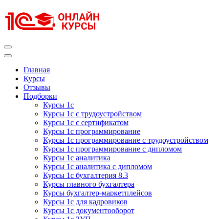
Перейти
к
содержимому
(нажмите
Enter)
Курсы 1С
Курсы 1С официальная сертификация
Главная
Курсы
Отзывы
Подборки
Курсы 1с
Курсы 1с с трудоустройством
Курсы 1с с сертификатом
Курсы 1с программирование
Курсы 1с программирование с трудоустройством
Курсы 1с программирование с дипломом
Курсы 1с аналитика
Курсы 1с аналитика с дипломом
Курсы 1с бухгалтерия 8.3
Курсы главного бухгалтера
Курсы бухгалтер-маркетплейсов
Курсы 1с для кадровиков
Курсы 1с документооборот