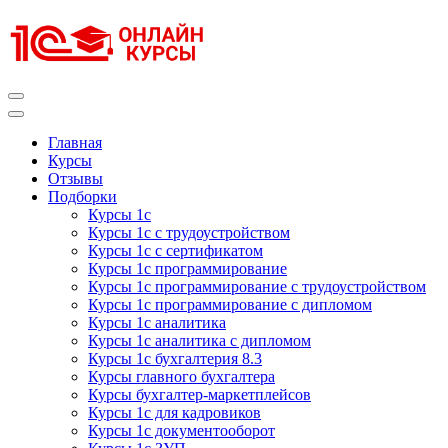
Перейти
к
содержимому
(нажмите
Enter)
Курсы 1С
Курсы 1С официальная сертификация
Главная
Курсы
Отзывы
Подборки
Курсы 1с
Курсы 1с с трудоустройством
Курсы 1с с сертификатом
Курсы 1с программирование
Курсы 1с программирование с трудоустройством
Курсы 1с программирование с дипломом
Курсы 1с аналитика
Курсы 1с аналитика с дипломом
Курсы 1с бухгалтерия 8.3
Курсы главного бухгалтера
Курсы бухгалтер-маркетплейсов
Курсы 1с для кадровиков
Курсы 1с документооборот