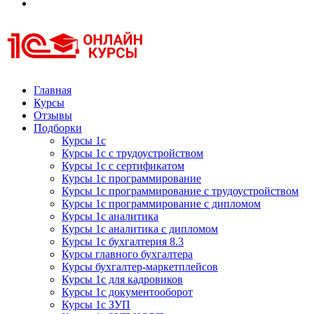
Курсы 1С
Курсы 1С официальная сертификация
Главная
Курсы
Отзывы
Подборки
Курсы 1с
Курсы 1с с трудоустройством
Курсы 1с с сертификатом
Курсы 1с программирование
Курсы 1с программирование с трудоустройством
Курсы 1с программирование с дипломом
Курсы 1с аналитика
Курсы 1с аналитика с дипломом
Курсы 1с бухгалтерия 8.3
Курсы главного бухгалтера
Курсы бухгалтер-маркетплейсов
Курсы 1с для кадровиков
Курсы 1с документооборот
Курсы 1с ЗУП