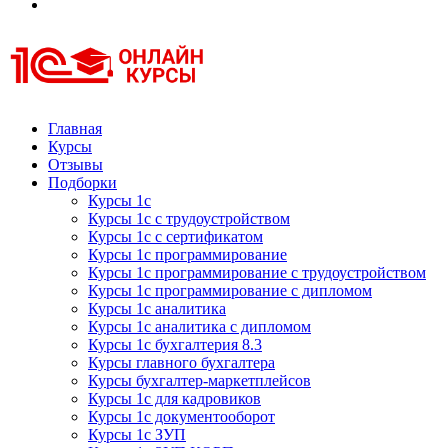
Курсы 1С
Курсы 1С официальная сертификация
Главная
Курсы
Отзывы
Подборки
Курсы 1с
Курсы 1с с трудоустройством
Курсы 1с с сертификатом
Курсы 1с программирование
Курсы 1с программирование с трудоустройством
Курсы 1с программирование с дипломом
Курсы 1с аналитика
Курсы 1с аналитика с дипломом
Курсы 1с бухгалтерия 8.3
Курсы главного бухгалтера
Курсы бухгалтер-маркетплейсов
Курсы 1с для кадровиков
Курсы 1с документооборот
Курсы 1с ЗУП