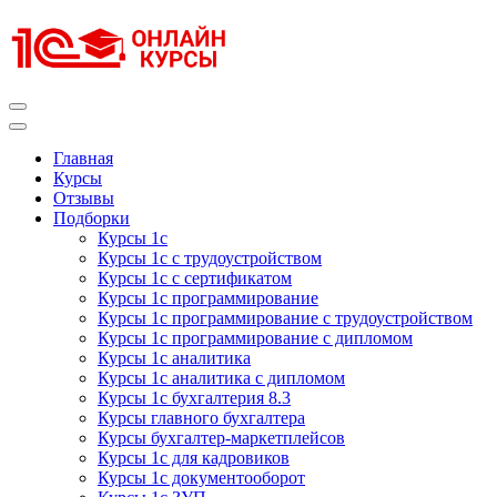
Перейти
к
содержимому
(нажмите
Enter)
Курсы 1С
Курсы 1С официальная сертификация
Главная
Курсы
Отзывы
Подборки
Курсы 1с
Курсы 1с с трудоустройством
Курсы 1с с сертификатом
Курсы 1с программирование
Курсы 1с программирование с трудоустройством
Курсы 1с программирование с дипломом
Курсы 1с аналитика
Курсы 1с аналитика с дипломом
Курсы 1с бухгалтерия 8.3
Курсы главного бухгалтера
Курсы бухгалтер-маркетплейсов
Курсы 1с для кадровиков
Курсы 1с документооборот