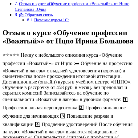
Отзыв о курсе «Обучение профессии «Вожатый»» от Нцпо
Степанова Юлия
📩 Обратная связь
Похожие курсы 1С:
Отзыв о курсе «Обучение профессии
«Вожатый»» от Нцпо Ирина Большова
⭐⭐⭐⭐⭐ Начну с небольшого описания курса «Обучение
профессии «Вожатый»» от Нцпо :➡️ Обучение на профессию
«Вожатый в лагерь» с выдачей удостоверения (корочки) и
свидетельства после прохождения итоговой аттестации.
Дистанционные (онлайн) курсы в учебном центре «НЦПО».
Обучение в рассрочку от 458 руб. в месяц. Без предоплат и
скрытых комиссий Записывайтесь на обучение по
специальности «Вожатый в лагерь» в удобном формате: 1️⃣
Профессиональная переподготовка 2️⃣ Профессиональное
обучение для начинающих 3️⃣ Повышение разряда и
квалификации 4️⃣ Продление удостоверений После обучения
на курсе «Вожатый в лагерь» выдаются официальные
документы: ✅ Свидетельство (диплом) о профессии ✅