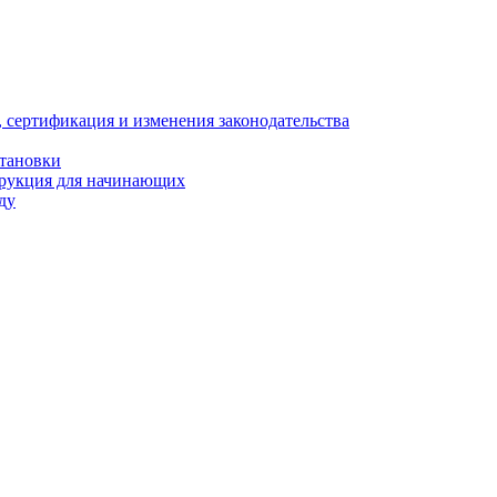
, сертификация и изменения законодательства
становки
трукция для начинающих
ду