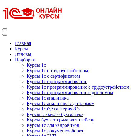
Перейти
к
содержимому
(нажмите
Enter)
Курсы 1С
Курсы 1С официальная сертификация
Главная
Курсы
Отзывы
Подборки
Курсы 1с
Курсы 1с с трудоустройством
Курсы 1с с сертификатом
Курсы 1с программирование
Курсы 1с программирование с трудоустройством
Курсы 1с программирование с дипломом
Курсы 1с аналитика
Курсы 1с аналитика с дипломом
Курсы 1с бухгалтерия 8.3
Курсы главного бухгалтера
Курсы бухгалтер-маркетплейсов
Курсы 1с для кадровиков
Курсы 1с документооборот