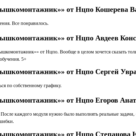
«Вышкомонтажник»» от Нцпо Кошерева В
ния. Все понравилось.
Вышкомонтажник»» от Нцпо Авдеев Кон
шкомонтажник»» от Нцпо. Вообще в целом хочется сказать тол
 обучения. 5+
Вышкомонтажник»» от Нцпо Сергей Увр
ся по собственному графику.
Вышкомонтажник»» от Нцпо Егоров Ана
осле каждого модуля нужно было выполнять реальные задачи, бл
ошибки.
«Вышкомонтажник»» от Нцпо Степанова