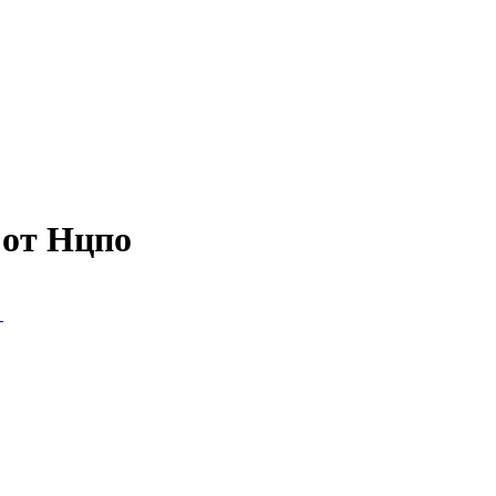
 от Нцпо
с