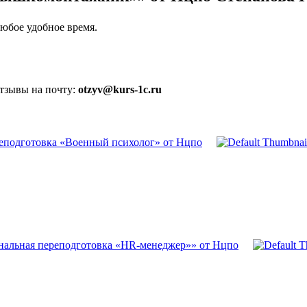
юбое удобное время.
отзывы на почту:
otzyv@kurs-1c.ru
еподготовка «Военный психолог» от Нцпо
нальная переподготовка «HR-менеджер»» от Нцпо