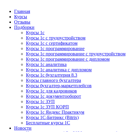
Курсы 1С
Курсы 1С официальная сертификация
Главная
Курсы
Отзывы
Подборки
Курсы 1с
Курсы 1с с трудоустройством
Курсы 1с с сертификатом
Курсы 1с программирование
Курсы 1с программирование с трудоустройством
Курсы 1с программирование с дипломом
Курсы 1с аналитика
Курсы 1с аналитика с дипломом
Курсы 1с бухгалтерия 8.3
Курсы главного бухгалтера
Курсы бухгалтер-маркетплейсов
Курсы 1с для кадровиков
Курсы 1с документооборот
Курсы 1с ЗУП
Курсы 1с ЗУП КОРП
Курсы 1с Яндекс Практикум
Курсы 1С-Битрикс (Bitrix)
Бесплатные курсы 1С
Новости