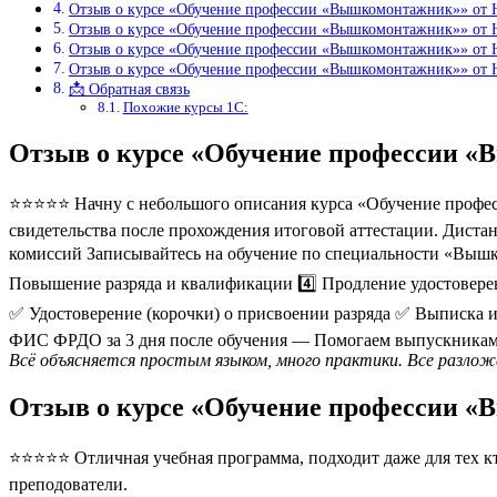
Отзыв о курсе «Обучение профессии «Вышкомонтажник»» от 
Отзыв о курсе «Обучение профессии «Вышкомонтажник»» от 
Отзыв о курсе «Обучение профессии «Вышкомонтажник»» от 
Отзыв о курсе «Обучение профессии «Вышкомонтажник»» от
📩 Обратная связь
Похожие курсы 1С:
Отзыв о курсе «Обучение профессии 
⭐⭐⭐⭐⭐ Начну с небольшого описания курса «Обучение профес
свидетельства после прохождения итоговой аттестации. Диста
комиссий Записывайтесь на обучение по специальности «Вышк
Повышение разряда и квалификации 4️⃣ Продление удостовер
✅ Удостоверение (корочки) о присвоении разряда ✅ Выписка 
ФИС ФРДО за 3 дня после обучения — Помогаем выпускникам с
Всё объясняется простым языком, много практики. Все разложе
Отзыв о курсе «Обучение профессии 
⭐⭐⭐⭐⭐ Отличная учебная программа, подходит даже для тех кто
преподователи.