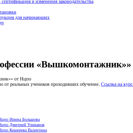
, сертификация и изменения законодательства
становки
трукция для начинающих
ду
рофессии «Вышкомонтажник»»
жник»» от Нцпо
 от реальных учеников проходивших обучение.
Ссылка на кур
 Нцпо Ирина Большова
 Нцпо Дмитрий Уливанов
Нцпо Кошерева Валентина