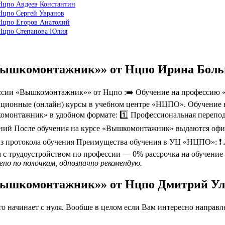
Нцпо Авдеев Константин
Нцпо Сергей Увранов
Нцпо Егоров Анатолий
 Нцпо Степанова Юлия
«Вышкомонтажник»» от Нцпо Ирина Бол
сии «Вышкомонтажник»» от Нцпо :➡️ Обучение на профессию «
нционные (онлайн) курсы в учебном центре «НЦПО». Обучение в р
омонтажник» в удобном формате: 1️⃣ Профессиональная перепод
ений После обучения на курсе «Вышкомонтажник» выдаются офи
из протокола обучения Преимущества обучения в УЦ «НЦПО»: ❗️
 трудоустройством по профессии — 0% рассрочка на обучение 
но по полочкам, однозначно рекомендую.
«Вышкомонтажник»» от Нцпо Дмитрий У
 начинает с нуля. Вообше в целом если Вам интересно направлен