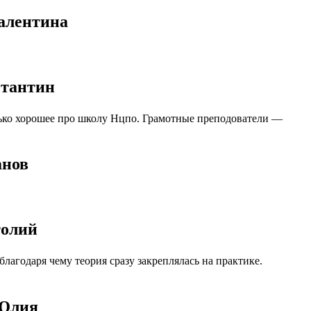
алентина
стантин
ько хорошее про школу Нцпо. Грамотные преподователи —
анов
толий
агодаря чему теория сразу закреплялась на практике.
 Юлия