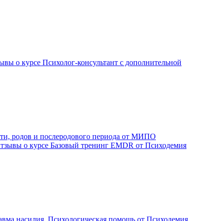
ывы о курсе Психолог-консультант с дополнительной
сти, родов и послеродового периода от МИПО
тзывы о курсе Базовый тренинг EMDR от Психодемия
авма насилия. Психологическая помощь от Психодемия