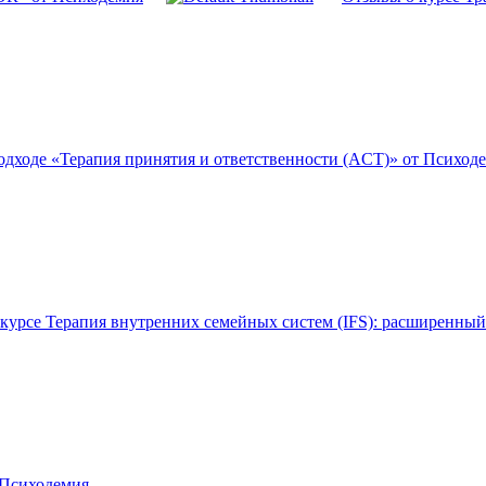
подходе «Терапия принятия и ответственности (ACT)» от Психод
курсе Терапия внутренних семейных систем (IFS): расширенны
 Психодемия