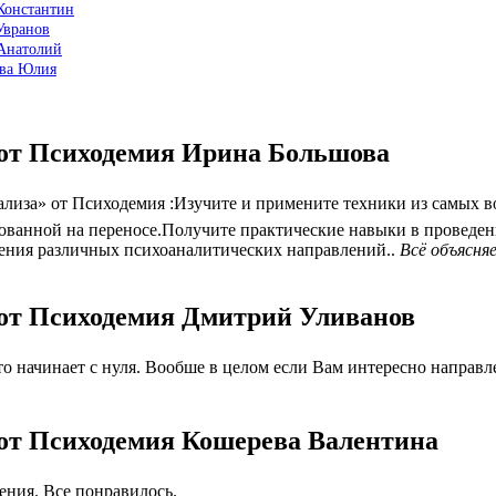
Константин
Увранов
 Анатолий
ова Юлия
 от Психодемия Ирина Большова
иза» от Психодемия :Изучите и примените техники из самых во
рованной на переносе.Получите практические навыки в проведе
рения различных психоаналитических направлений..
Всё объясня
 от Психодемия Дмитрий Уливанов
 начинает с нуля. Вообше в целом если Вам интересно направлен
 от Психодемия Кошерева Валентина
ния. Все понравилось.