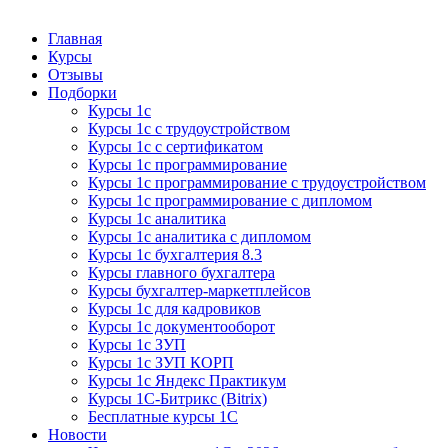
Курсы 1С
Курсы 1С официальная сертификация
Главная
Курсы
Отзывы
Подборки
Курсы 1с
Курсы 1с с трудоустройством
Курсы 1с с сертификатом
Курсы 1с программирование
Курсы 1с программирование с трудоустройством
Курсы 1с программирование с дипломом
Курсы 1с аналитика
Курсы 1с аналитика с дипломом
Курсы 1с бухгалтерия 8.3
Курсы главного бухгалтера
Курсы бухгалтер-маркетплейсов
Курсы 1с для кадровиков
Курсы 1с документооборот
Курсы 1с ЗУП
Курсы 1с ЗУП КОРП
Курсы 1с Яндекс Практикум
Курсы 1С-Битрикс (Bitrix)
Бесплатные курсы 1С
Новости