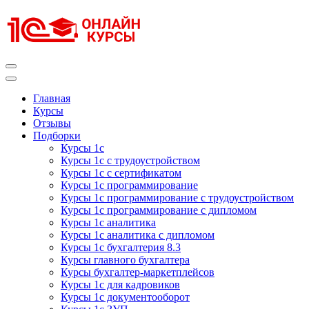
Перейти
к
содержимому
(нажмите
Enter)
Курсы 1С
Курсы 1С официальная сертификация
Главная
Курсы
Отзывы
Подборки
Курсы 1с
Курсы 1с с трудоустройством
Курсы 1с с сертификатом
Курсы 1с программирование
Курсы 1с программирование с трудоустройством
Курсы 1с программирование с дипломом
Курсы 1с аналитика
Курсы 1с аналитика с дипломом
Курсы 1с бухгалтерия 8.3
Курсы главного бухгалтера
Курсы бухгалтер-маркетплейсов
Курсы 1с для кадровиков
Курсы 1с документооборот