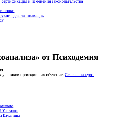
, сертификация и изменения законодательства
становки
трукция для начинающих
ду
оанализа» от Психодемия
ия
х учеников проходивших обучение.
Ссылка на курс
Большова
й Уливанов
ва Валентина