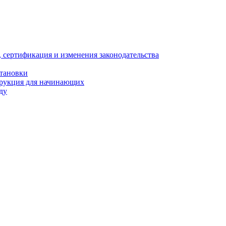
, сертификация и изменения законодательства
становки
трукция для начинающих
ду