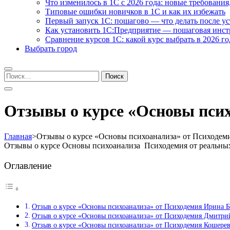
Что изменилось в 1С с 2026 года: новые требования
Типовые ошибки новичков в 1С и как их избежать
Первый запуск 1С: пошагово — что делать после у
Как установить 1С:Предприятие — пошаговая инс
Сравнение курсов 1С: какой курс выбрать в 2026 го
Выбрать город
Найти:
Отзывы о курсе «Основы псих
Главная
>
Отзывы о курсе «Основы психоанализа» от Психодем
Отзывы о курсе Основы психоанализа Психодемия от реальны
Оглавление
Отзыв о курсе «Основы психоанализа» от Психодемия Ирина 
Отзыв о курсе «Основы психоанализа» от Психодемия Дмитри
Отзыв о курсе «Основы психоанализа» от Психодемия Кошере