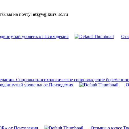
отзывы на почту:
otzyv@kurs-1c.ru
одвинутый уровень от Психодемия
Отз
терапии. Социально-психологическое сопровождение беременно
родвинутый уровень» от Психодемия
О
DR» от Психодемия
Отзывы о курсе Тр