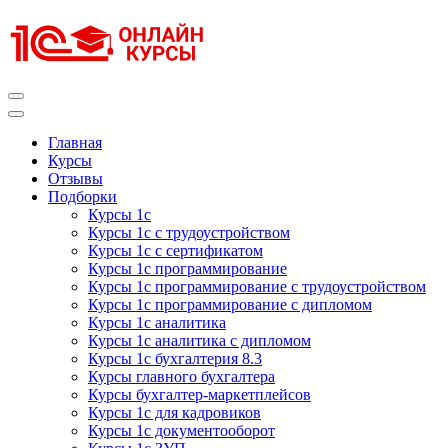
Перейти
к
содержимому
(нажмите
Enter)
Курсы 1С
Курсы 1С официальная сертификация
Главная
Курсы
Отзывы
Подборки
Курсы 1с
Курсы 1с с трудоустройством
Курсы 1с с сертификатом
Курсы 1с программирование
Курсы 1с программирование с трудоустройством
Курсы 1с программирование с дипломом
Курсы 1с аналитика
Курсы 1с аналитика с дипломом
Курсы 1с бухгалтерия 8.3
Курсы главного бухгалтера
Курсы бухгалтер-маркетплейсов
Курсы 1с для кадровиков
Курсы 1с документооборот