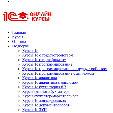
Курсы 1С
Курсы 1С официальная сертификация
Главная
Курсы
Отзывы
Подборки
Курсы 1с
Курсы 1с с трудоустройством
Курсы 1с с сертификатом
Курсы 1с программирование
Курсы 1с программирование с трудоустройством
Курсы 1с программирование с дипломом
Курсы 1с аналитика
Курсы 1с аналитика с дипломом
Курсы 1с бухгалтерия 8.3
Курсы главного бухгалтера
Курсы бухгалтер-маркетплейсов
Курсы 1с для кадровиков
Курсы 1с документооборот
Курсы 1с ЗУП