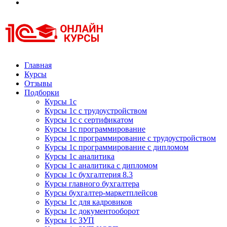
Курсы 1С
Курсы 1С официальная сертификация
Главная
Курсы
Отзывы
Подборки
Курсы 1с
Курсы 1с с трудоустройством
Курсы 1с с сертификатом
Курсы 1с программирование
Курсы 1с программирование с трудоустройством
Курсы 1с программирование с дипломом
Курсы 1с аналитика
Курсы 1с аналитика с дипломом
Курсы 1с бухгалтерия 8.3
Курсы главного бухгалтера
Курсы бухгалтер-маркетплейсов
Курсы 1с для кадровиков
Курсы 1с документооборот
Курсы 1с ЗУП