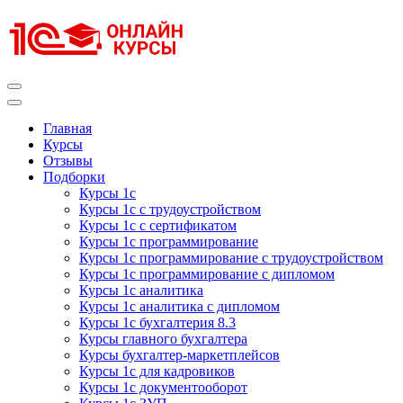
Перейти
к
содержимому
(нажмите
Enter)
Курсы 1С
Курсы 1С официальная сертификация
Главная
Курсы
Отзывы
Подборки
Курсы 1с
Курсы 1с с трудоустройством
Курсы 1с с сертификатом
Курсы 1с программирование
Курсы 1с программирование с трудоустройством
Курсы 1с программирование с дипломом
Курсы 1с аналитика
Курсы 1с аналитика с дипломом
Курсы 1с бухгалтерия 8.3
Курсы главного бухгалтера
Курсы бухгалтер-маркетплейсов
Курсы 1с для кадровиков
Курсы 1с документооборот