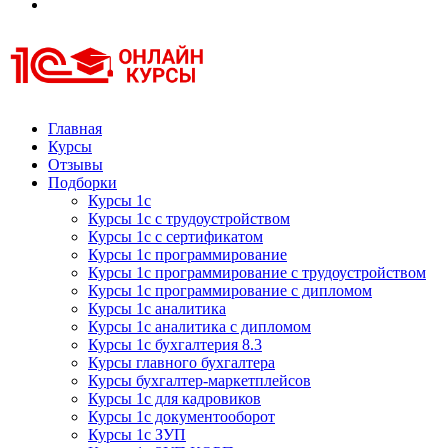
Курсы 1С
Курсы 1С официальная сертификация
Главная
Курсы
Отзывы
Подборки
Курсы 1с
Курсы 1с с трудоустройством
Курсы 1с с сертификатом
Курсы 1с программирование
Курсы 1с программирование с трудоустройством
Курсы 1с программирование с дипломом
Курсы 1с аналитика
Курсы 1с аналитика с дипломом
Курсы 1с бухгалтерия 8.3
Курсы главного бухгалтера
Курсы бухгалтер-маркетплейсов
Курсы 1с для кадровиков
Курсы 1с документооборот
Курсы 1с ЗУП