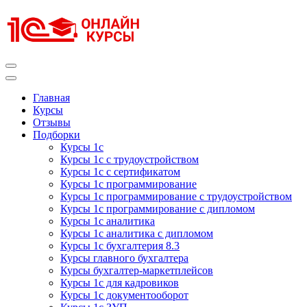
Перейти
к
содержимому
(нажмите
Enter)
Курсы 1С
Курсы 1С официальная сертификация
Главная
Курсы
Отзывы
Подборки
Курсы 1с
Курсы 1с с трудоустройством
Курсы 1с с сертификатом
Курсы 1с программирование
Курсы 1с программирование с трудоустройством
Курсы 1с программирование с дипломом
Курсы 1с аналитика
Курсы 1с аналитика с дипломом
Курсы 1с бухгалтерия 8.3
Курсы главного бухгалтера
Курсы бухгалтер-маркетплейсов
Курсы 1с для кадровиков
Курсы 1с документооборот