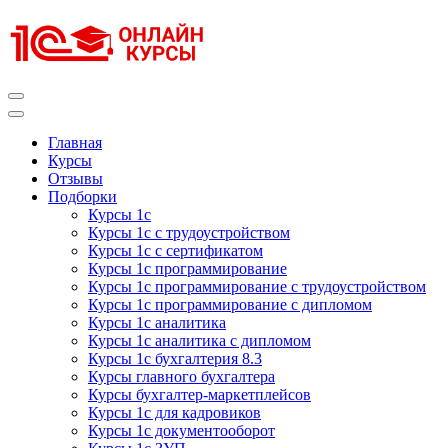
Перейти
к
содержимому
(нажмите
Enter)
Курсы 1С
Курсы 1С официальная сертификация
Главная
Курсы
Отзывы
Подборки
Курсы 1с
Курсы 1с с трудоустройством
Курсы 1с с сертификатом
Курсы 1с программирование
Курсы 1с программирование с трудоустройством
Курсы 1с программирование с дипломом
Курсы 1с аналитика
Курсы 1с аналитика с дипломом
Курсы 1с бухгалтерия 8.3
Курсы главного бухгалтера
Курсы бухгалтер-маркетплейсов
Курсы 1с для кадровиков
Курсы 1с документооборот