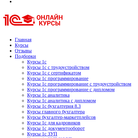
Курсы 1С
Курсы 1С официальная сертификация
Главная
Курсы
Отзывы
Подборки
Курсы 1с
Курсы 1с с трудоустройством
Курсы 1с с сертификатом
Курсы 1с программирование
Курсы 1с программирование с трудоустройством
Курсы 1с программирование с дипломом
Курсы 1с аналитика
Курсы 1с аналитика с дипломом
Курсы 1с бухгалтерия 8.3
Курсы главного бухгалтера
Курсы бухгалтер-маркетплейсов
Курсы 1с для кадровиков
Курсы 1с документооборот
Курсы 1с ЗУП