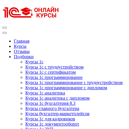
Перейти
к
содержимому
(нажмите
Enter)
Курсы 1С
Курсы 1С официальная сертификация
Главная
Курсы
Отзывы
Подборки
Курсы 1с
Курсы 1с с трудоустройством
Курсы 1с с сертификатом
Курсы 1с программирование
Курсы 1с программирование с трудоустройством
Курсы 1с программирование с дипломом
Курсы 1с аналитика
Курсы 1с аналитика с дипломом
Курсы 1с бухгалтерия 8.3
Курсы главного бухгалтера
Курсы бухгалтер-маркетплейсов
Курсы 1с для кадровиков
Курсы 1с документооборот