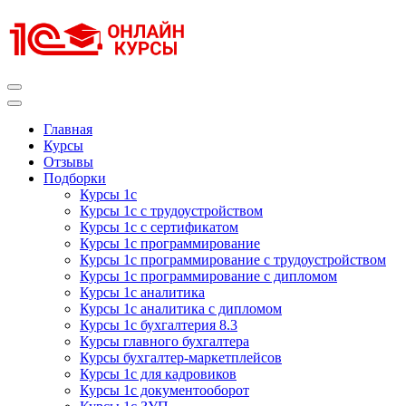
Перейти
к
содержимому
(нажмите
Enter)
Курсы 1С
Курсы 1С официальная сертификация
Главная
Курсы
Отзывы
Подборки
Курсы 1с
Курсы 1с с трудоустройством
Курсы 1с с сертификатом
Курсы 1с программирование
Курсы 1с программирование с трудоустройством
Курсы 1с программирование с дипломом
Курсы 1с аналитика
Курсы 1с аналитика с дипломом
Курсы 1с бухгалтерия 8.3
Курсы главного бухгалтера
Курсы бухгалтер-маркетплейсов
Курсы 1с для кадровиков
Курсы 1с документооборот