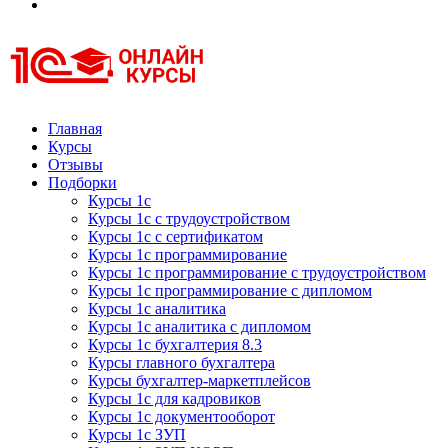
Курсы 1С
Курсы 1С официальная сертификация
Главная
Курсы
Отзывы
Подборки
Курсы 1с
Курсы 1с с трудоустройством
Курсы 1с с сертификатом
Курсы 1с программирование
Курсы 1с программирование с трудоустройством
Курсы 1с программирование с дипломом
Курсы 1с аналитика
Курсы 1с аналитика с дипломом
Курсы 1с бухгалтерия 8.3
Курсы главного бухгалтера
Курсы бухгалтер-маркетплейсов
Курсы 1с для кадровиков
Курсы 1с документооборот
Курсы 1с ЗУП