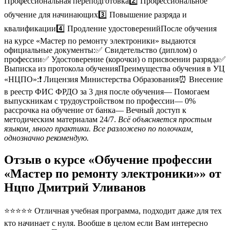
Профессиональная переподготовка2️⃣ Профессиональное
обучение для начинающих3️⃣ Повышение разряда и
квалификации4️⃣ Продление удостоверенийПосле обучения
на курсе «Мастер по ремонту электроники» выдаются
официальные документы:✅ Свидетельство (диплом) о
профессии✅ Удостоверение (корочки) о присвоении разряда✅
Выписка из протокола обученияПреимущества обучения в УЦ
«НЦПО»:❗️ Лицензия Министерства Образования⏰ Внесение
в реестр ФИС ФРДО за 3 дня после обучения— Помогаем
выпускникам с трудоустройством по профессии— 0%
рассрочка на обучение от банка— Вечный доступ к
методическим материалам 24/7.
Всё объясняется простым
языком, много практики. Все разложено по полочкам,
однозначно рекомендую.
Отзыв о курсе «Обучение профессии
«Мастер по ремонту электроники»» от
Нцпо Дмитрий Уливанов
⭐⭐⭐⭐⭐ Отличная учебная программа, подходит даже для тех
кто начинает с нуля. Вообше в целом если Вам интересно