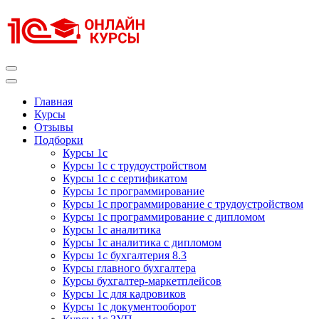
Перейти
к
содержимому
(нажмите
Enter)
Курсы 1С
Курсы 1С официальная сертификация
Главная
Курсы
Отзывы
Подборки
Курсы 1с
Курсы 1с с трудоустройством
Курсы 1с с сертификатом
Курсы 1с программирование
Курсы 1с программирование с трудоустройством
Курсы 1с программирование с дипломом
Курсы 1с аналитика
Курсы 1с аналитика с дипломом
Курсы 1с бухгалтерия 8.3
Курсы главного бухгалтера
Курсы бухгалтер-маркетплейсов
Курсы 1с для кадровиков
Курсы 1с документооборот