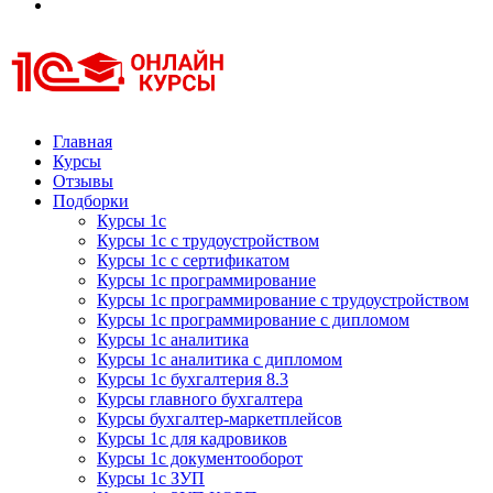
Курсы 1С
Курсы 1С официальная сертификация
Главная
Курсы
Отзывы
Подборки
Курсы 1с
Курсы 1с с трудоустройством
Курсы 1с с сертификатом
Курсы 1с программирование
Курсы 1с программирование с трудоустройством
Курсы 1с программирование с дипломом
Курсы 1с аналитика
Курсы 1с аналитика с дипломом
Курсы 1с бухгалтерия 8.3
Курсы главного бухгалтера
Курсы бухгалтер-маркетплейсов
Курсы 1с для кадровиков
Курсы 1с документооборот
Курсы 1с ЗУП