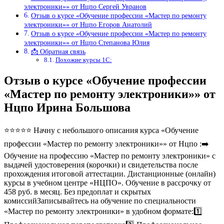
электроники»» от Нцпо Сергей Увранов
Отзыв о курсе «Обучение профессии «Мастер по ремонту
электроники»» от Нцпо Егоров Анатолий
Отзыв о курсе «Обучение профессии «Мастер по ремонту
электроники»» от Нцпо Степанова Юлия
📩 Обратная связь
Похожие курсы 1С:
Отзыв о курсе «Обучение профессии
«Мастер по ремонту электроники»» от
Нцпо Ирина Большова
⭐⭐⭐⭐⭐ Начну с небольшого описания курса «Обучение
профессии «Мастер по ремонту электроники»» от Нцпо :➡️
Обучение на профессию «Мастер по ремонту электроники» с
выдачей удостоверения (корочки) и свидетельства после
прохождения итоговой аттестации. Дистанционные (онлайн)
курсы в учебном центре «НЦПО». Обучение в рассрочку от
458 руб. в месяц. Без предоплат и скрытых
комиссийЗаписывайтесь на обучение по специальности
«Мастер по ремонту электроники» в удобном формате:1️⃣