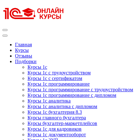
Перейти
к
содержимому
(нажмите
Enter)
Курсы 1С
Курсы 1С официальная сертификация
Главная
Курсы
Отзывы
Подборки
Курсы 1с
Курсы 1с с трудоустройством
Курсы 1с с сертификатом
Курсы 1с программирование
Курсы 1с программирование с трудоустройством
Курсы 1с программирование с дипломом
Курсы 1с аналитика
Курсы 1с аналитика с дипломом
Курсы 1с бухгалтерия 8.3
Курсы главного бухгалтера
Курсы бухгалтер-маркетплейсов
Курсы 1с для кадровиков
Курсы 1с документооборот