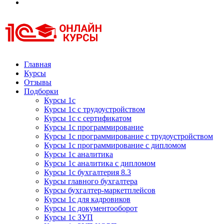
Курсы 1С
Курсы 1С официальная сертификация
Главная
Курсы
Отзывы
Подборки
Курсы 1с
Курсы 1с с трудоустройством
Курсы 1с с сертификатом
Курсы 1с программирование
Курсы 1с программирование с трудоустройством
Курсы 1с программирование с дипломом
Курсы 1с аналитика
Курсы 1с аналитика с дипломом
Курсы 1с бухгалтерия 8.3
Курсы главного бухгалтера
Курсы бухгалтер-маркетплейсов
Курсы 1с для кадровиков
Курсы 1с документооборот
Курсы 1с ЗУП