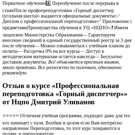
Первичное обучение4️⃣ Переобучение после перерыва в
стажеПосле профпереподготовки «Горный диспетчер
(угольная шахта)» выдаются официальные документы:✅
Диплом о профессиональной переподготовке✅ Приложение с
предметамиПреимущества обучения в УЦ «НЦПО»:❗️ Имеем
лицензию Министерства Образования— Гарантируем
внесение сведений в единый государственный реестр за 3 дня
после обучения— Можно ознакомиться с учебным планом до
оплаты— Рассрочка 0% на все курсы— Доступ к
методическим материалам остается навсегда— Бесплатно
доставим документы.
Всё объясняется простым языком,
много практики. Все разложено по полочкам, однозначно
рекомендую.
Отзыв о курсе «Профессиональная
переподготовка «Горный диспетчер»»
от Нцпо Дмитрий Уливанов
⭐⭐⭐⭐⭐ Отличная учебная программа, подходит даже для тех
кто начинает с нуля. Вообше в целом если Вам интересно
направление Переподготовка, то этот курс понравится и
подача, и преподователи.