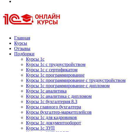
Курсы 1С
Курсы 1С официальная сертификация
Главная
Курсы
Отзывы
Подборки
Курсы 1с
Курсы 1с с трудоустройством
Курсы 1с с сертификатом
Курсы 1с программирование
Курсы 1с программирование с трудоустройством
Курсы 1с программирование с дипломом
Курсы 1с аналитика
Курсы 1с аналитика с дипломом
Курсы 1с бухгалтерия 8.3
Курсы главного бухгалтера
Курсы бухгалтер-маркетплейсов
Курсы 1с для кадровиков
Курсы 1с документооборот
Курсы 1с ЗУП