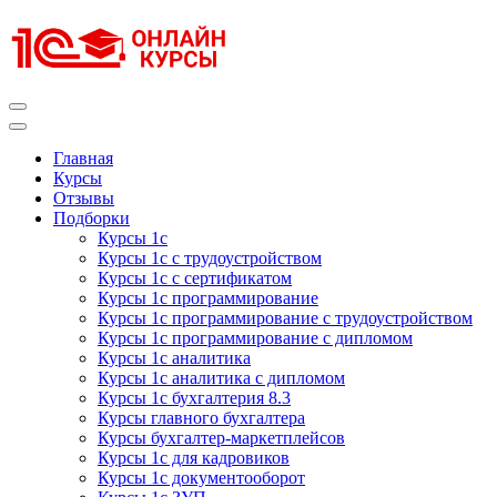
Перейти
к
содержимому
(нажмите
Enter)
Курсы 1С
Курсы 1С официальная сертификация
Главная
Курсы
Отзывы
Подборки
Курсы 1с
Курсы 1с с трудоустройством
Курсы 1с с сертификатом
Курсы 1с программирование
Курсы 1с программирование с трудоустройством
Курсы 1с программирование с дипломом
Курсы 1с аналитика
Курсы 1с аналитика с дипломом
Курсы 1с бухгалтерия 8.3
Курсы главного бухгалтера
Курсы бухгалтер-маркетплейсов
Курсы 1с для кадровиков
Курсы 1с документооборот