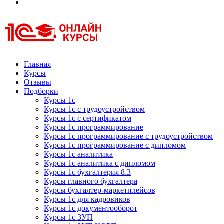
Курсы 1С
Курсы 1С официальная сертификация
Главная
Курсы
Отзывы
Подборки
Курсы 1с
Курсы 1с с трудоустройством
Курсы 1с с сертификатом
Курсы 1с программирование
Курсы 1с программирование с трудоустройством
Курсы 1с программирование с дипломом
Курсы 1с аналитика
Курсы 1с аналитика с дипломом
Курсы 1с бухгалтерия 8.3
Курсы главного бухгалтера
Курсы бухгалтер-маркетплейсов
Курсы 1с для кадровиков
Курсы 1с документооборот
Курсы 1с ЗУП