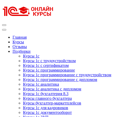
Перейти
к
содержимому
(нажмите
Enter)
Курсы 1С
Курсы 1С официальная сертификация
Главная
Курсы
Отзывы
Подборки
Курсы 1с
Курсы 1с с трудоустройством
Курсы 1с с сертификатом
Курсы 1с программирование
Курсы 1с программирование с трудоустройством
Курсы 1с программирование с дипломом
Курсы 1с аналитика
Курсы 1с аналитика с дипломом
Курсы 1с бухгалтерия 8.3
Курсы главного бухгалтера
Курсы бухгалтер-маркетплейсов
Курсы 1с для кадровиков
Курсы 1с документооборот