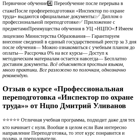
Первичное обучение4️⃣ Переобучение после перерыва в
стажеПосле профпереподготовки «Инспектор по охране
труда» выдаются официальные документы:✅ Диплом о
профессиональной переподготовке✅ Приложение с
предметамиПреимущества обучения в УЦ «НЦПО»:❗️ Имеем
лицензию Министерства Образования— Гарантируем
внесение сведений в единый государственный реестр за 3 дня
после обучения— Можно ознакомиться с учебным планом до
оплаты— Рассрочка 0% на все курсы— Доступ к
методическим материалам остается навсегда— Бесплатно
доставим документы.
Всё объясняется простым языком,
много практики. Все разложено по полочкам, однозначно
рекомендую.
Отзыв о курсе «Профессиональная
переподготовка «Инспектор по охране
труда»» от Нцпо Дмитрий Уливанов
⭐⭐⭐⭐⭐ Отличная учебная программа, подходит даже для тех
кто начинает с нуля. Вообше в целом если Вам интересно
направление Переподготовка, то этот курс понравится и
подача, и преподователи.