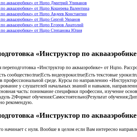
 по аквааэробике» от Нцпо Дмитрий Уливанов
 по аквааэробике» от Нцпо Кошерева Валентина
 по аквааэробике» от Нцпо Авдеев Константин
 по аквааэробике» от Нцпо Сергей Увранов
 по аквааэробике» от Нцпо Егоров Анатолий
 по аквааэробике» от Нцпо Степанова Юлия
подготовка «Инструктор по аквааэробик
ереподготовка «Инструктор по аквааэробике» от Нцпо. Рассроч
Есть сообщество:true|Есть видеоуроки:true|Есть текстовые уроки
 профессиональной среде. Курсы по направлению «Инструктор 
рование у слушателей начальных знаний и навыков, направлен
новная часть: понимание специфики профессии, изучение основ,
дуль 2|Формат обучения:Самостоятельно|Результат обучения:Ди
чно рекомендую.
подготовка «Инструктор по аквааэробик
 начинает с нуля. Вообше в целом если Вам интересно направлен