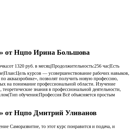
е» от Нцпо Ирина Большова
ка:от 1320 руб. в месяц|Продолжительность:256 час|Есть
:true|План:Цель курсов — усовершенствование рабочих навыков,
по аквааэробике», позволят получить новую профессию,
ных на понимание профессиональной области. Изучение
 теоретические знания в профессиональной деятельности,
плом|Тип обучения:Профессия Всё объясняется простым
е» от Нцпо Дмитрий Уливанов
ие Саморазвитие, то этот курс понравится и подача, и