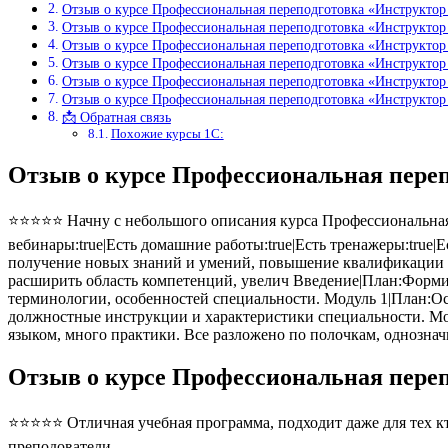
Отзыв о курсе Профессиональная переподготовка «Инструктор
Отзыв о курсе Профессиональная переподготовка «Инструктор
Отзыв о курсе Профессиональная переподготовка «Инструктор
Отзыв о курсе Профессиональная переподготовка «Инструктор
Отзыв о курсе Профессиональная переподготовка «Инструктор
Отзыв о курсе Профессиональная переподготовка «Инструктор
📩 Обратная связь
Похожие курсы 1С:
Отзыв о курсе Профессиональная пере
⭐⭐⭐⭐⭐ Начну с небольшого описания курса Профессиональная п
вебинары:true|Есть домашние работы:true|Есть тренажеры:true|
получение новых знаний и умений, повышение квалификации в
расширить область компетенций, увелич Введение|План:Форми
терминологии, особенностей специальности. Модуль 1|План:Ос
должностные инструкции и характеристики специальности. Мо
языком, много практики. Все разложено по полочкам, однозна
Отзыв о курсе Профессиональная пере
⭐⭐⭐⭐⭐ Отличная учебная программа, подходит даже для тех кто
преподователи.