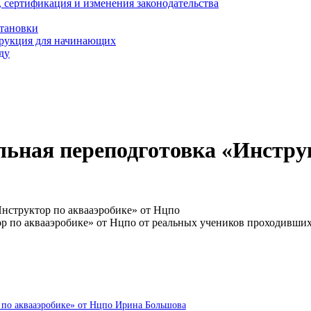
, сертификация и изменения законодательства
становки
трукция для начинающих
ду
ьная переподготовка «Инструк
нструктор по аквааэробике» от Нцпо
р по аквааэробике» от Нцпо от реальных учеников проходивши
 по аквааэробике» от Нцпо Ирина Большова