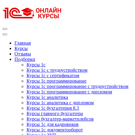
Перейти
к
содержимому
(нажмите
Enter)
Курсы 1С
Курсы 1С официальная сертификация
Главная
Курсы
Отзывы
Подборки
Курсы 1с
Курсы 1с с трудоустройством
Курсы 1с с сертификатом
Курсы 1с программирование
Курсы 1с программирование с трудоустройством
Курсы 1с программирование с дипломом
Курсы 1с аналитика
Курсы 1с аналитика с дипломом
Курсы 1с бухгалтерия 8.3
Курсы главного бухгалтера
Курсы бухгалтер-маркетплейсов
Курсы 1с для кадровиков
Курсы 1с документооборот