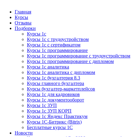
Курсы 1С
Курсы 1С официальная сертификация
Главная
Курсы
Отзывы
Подборки
Курсы 1с
Курсы 1с с трудоустройством
Курсы 1с с сертификатом
Курсы 1с программирование
Курсы 1с программирование с трудоустройством
Курсы 1с программирование с дипломом
Курсы 1с аналитика
Курсы 1с аналитика с дипломом
Курсы 1с бухгалтерия 8.3
Курсы главного бухгалтера
Курсы бухгалтер-маркетплейсов
Курсы 1с для кадровиков
Курсы 1с документооборот
Курсы 1с ЗУП
Курсы 1с ЗУП КОРП
Курсы 1с Яндекс Практикум
Курсы 1С-Битрикс (Bitrix)
Бесплатные курсы 1С
Новости