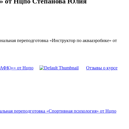
е» от Нцпо Степанова Юлия
нальная переподготовка «Инструктор по аквааэробике» от
 (АФК)»» от Нцпо
Отзывы о курсе
альная переподготовка «Спортивная психология» от Нцпо