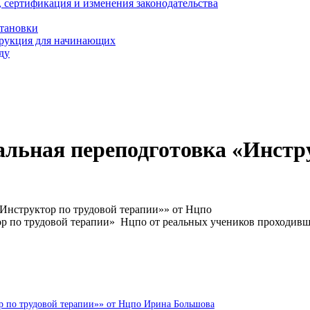
, сертификация и изменения законодательства
становки
трукция для начинающих
ду
льная переподготовка «Инстру
Инструктор по трудовой терапии»» от Нцпо
ор по трудовой терапии» Нцпо от реальных учеников проходив
р по трудовой терапии»» от Нцпо Ирина Большова