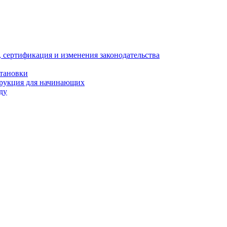
, сертификация и изменения законодательства
становки
трукция для начинающих
ду