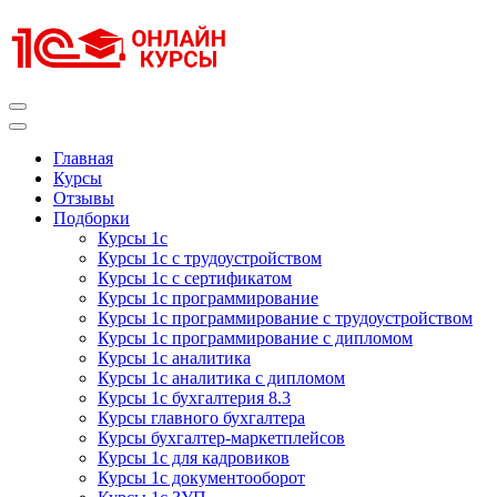
Перейти
к
содержимому
(нажмите
Enter)
Курсы 1С
Курсы 1С официальная сертификация
Главная
Курсы
Отзывы
Подборки
Курсы 1с
Курсы 1с с трудоустройством
Курсы 1с с сертификатом
Курсы 1с программирование
Курсы 1с программирование с трудоустройством
Курсы 1с программирование с дипломом
Курсы 1с аналитика
Курсы 1с аналитика с дипломом
Курсы 1с бухгалтерия 8.3
Курсы главного бухгалтера
Курсы бухгалтер-маркетплейсов
Курсы 1с для кадровиков
Курсы 1с документооборот