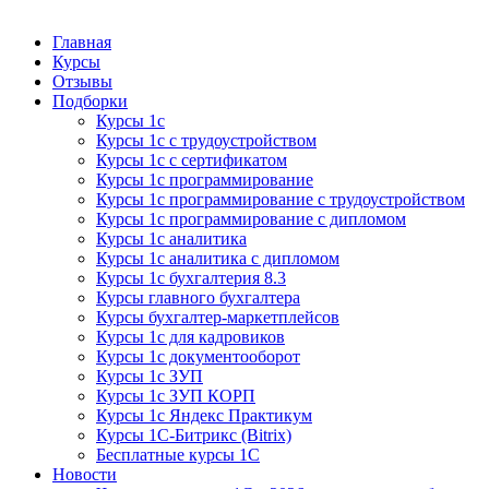
Курсы 1С
Курсы 1С официальная сертификация
Главная
Курсы
Отзывы
Подборки
Курсы 1с
Курсы 1с с трудоустройством
Курсы 1с с сертификатом
Курсы 1с программирование
Курсы 1с программирование с трудоустройством
Курсы 1с программирование с дипломом
Курсы 1с аналитика
Курсы 1с аналитика с дипломом
Курсы 1с бухгалтерия 8.3
Курсы главного бухгалтера
Курсы бухгалтер-маркетплейсов
Курсы 1с для кадровиков
Курсы 1с документооборот
Курсы 1с ЗУП
Курсы 1с ЗУП КОРП
Курсы 1с Яндекс Практикум
Курсы 1С-Битрикс (Bitrix)
Бесплатные курсы 1С
Новости