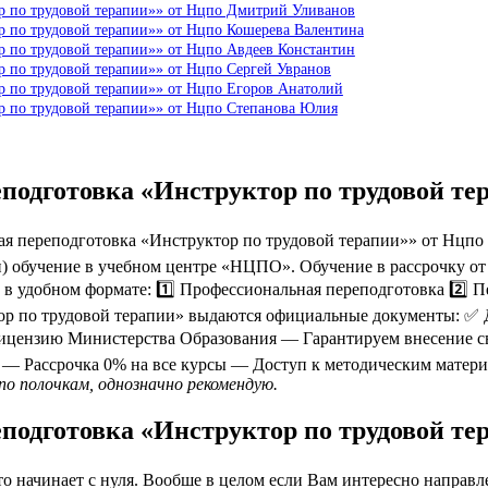
ор по трудовой терапии»» от Нцпо Дмитрий Уливанов
р по трудовой терапии»» от Нцпо Кошерева Валентина
р по трудовой терапии»» от Нцпо Авдеев Константин
р по трудовой терапии»» от Нцпо Сергей Увранов
р по трудовой терапии»» от Нцпо Егоров Анатолий
р по трудовой терапии»» от Нцпо Степанова Юлия
подготовка «Инструктор по трудовой т
 переподготовка «Инструктор по трудовой терапии»» от Нцпо 
) обучение в учебном центре «НЦПО». Обучение в рассрочку от 
 в удобном формате: 1️⃣ Профессиональная переподготовка 2️⃣ 
тор по трудовой терапии» выдаются официальные документы: ✅
цензию Министерства Образования — Гарантируем внесение све
— Рассрочка 0% на все курсы — Доступ к методическим матери
по полочкам, однозначно рекомендую.
подготовка «Инструктор по трудовой т
 начинает с нуля. Вообше в целом если Вам интересно направлен