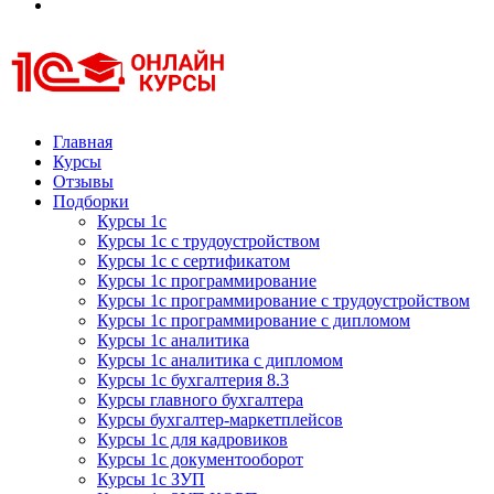
Курсы 1С
Курсы 1С официальная сертификация
Главная
Курсы
Отзывы
Подборки
Курсы 1с
Курсы 1с с трудоустройством
Курсы 1с с сертификатом
Курсы 1с программирование
Курсы 1с программирование с трудоустройством
Курсы 1с программирование с дипломом
Курсы 1с аналитика
Курсы 1с аналитика с дипломом
Курсы 1с бухгалтерия 8.3
Курсы главного бухгалтера
Курсы бухгалтер-маркетплейсов
Курсы 1с для кадровиков
Курсы 1с документооборот
Курсы 1с ЗУП