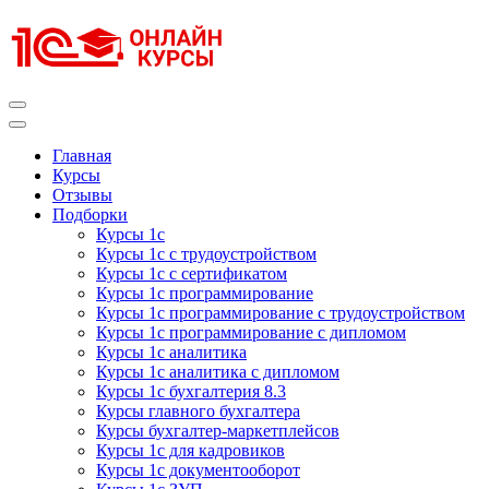
Перейти
к
содержимому
(нажмите
Enter)
Курсы 1С
Курсы 1С официальная сертификация
Главная
Курсы
Отзывы
Подборки
Курсы 1с
Курсы 1с с трудоустройством
Курсы 1с с сертификатом
Курсы 1с программирование
Курсы 1с программирование с трудоустройством
Курсы 1с программирование с дипломом
Курсы 1с аналитика
Курсы 1с аналитика с дипломом
Курсы 1с бухгалтерия 8.3
Курсы главного бухгалтера
Курсы бухгалтер-маркетплейсов
Курсы 1с для кадровиков
Курсы 1с документооборот