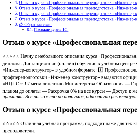
Отзыв о курсе «Профессиональная переподготовка «Инженер-
Отзыв о курсе «Профессиональная переподготовка «Инженер-к
Отзыв о курсе «Профессиональная переподготовка «Инженер-
Отзыв о курсе «Профессиональная переподготовка «Инженер-
📩 Обратная связь
Похожие курсы 1С:
Отзыв о курсе «Профессиональная пер
⭐⭐⭐⭐⭐ Начну с небольшого описания курса «Профессиональная
диплома. Дистанционное (онлайн) обучение в учебном центре 
«Инженер-конструктор» в удобном формате: 1️⃣ Профессиональ
профпереподготовки «Инженер-конструктор» выдаются офици
«НЦПО»: ❗️ Имеем лицензию Министерства Образования — Гара
планом до оплаты — Рассрочка 0% на все курсы — Доступ к м
практики. Все разложено по полочкам, однозначно рекомендую.
Отзыв о курсе «Профессиональная пер
⭐⭐⭐⭐⭐ Отличная учебная программа, подходит даже для тех кто
преподователи.