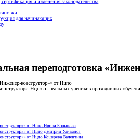
, сертификация и изменения законодательства
становки
трукция для начинающих
ду
альная переподготовка «Инжен
«Инженер-конструктор»» от Нцпо
конструктор» Нцпо от реальных учеников проходивших обучен
конструктор»» от Нцпо Ирина Большова
конструктор»» от Нцпо Дмитрий Уливанов
конструктор»» от Нцпо Кошерева Валентина