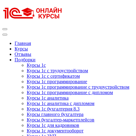
Перейти
к
содержимому
(нажмите
Enter)
Курсы 1С
Курсы 1С официальная сертификация
Главная
Курсы
Отзывы
Подборки
Курсы 1с
Курсы 1с с трудоустройством
Курсы 1с с сертификатом
Курсы 1с программирование
Курсы 1с программирование с трудоустройством
Курсы 1с программирование с дипломом
Курсы 1с аналитика
Курсы 1с аналитика с дипломом
Курсы 1с бухгалтерия 8.3
Курсы главного бухгалтера
Курсы бухгалтер-маркетплейсов
Курсы 1с для кадровиков
Курсы 1с документооборот