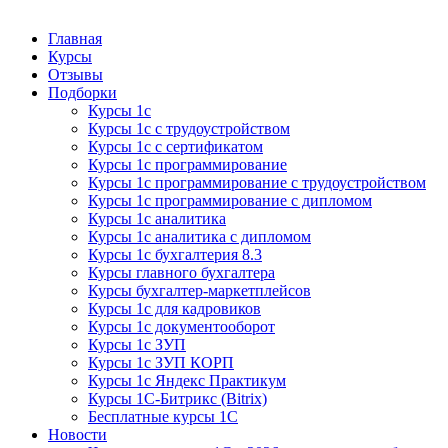
Курсы 1С
Курсы 1С официальная сертификация
Главная
Курсы
Отзывы
Подборки
Курсы 1с
Курсы 1с с трудоустройством
Курсы 1с с сертификатом
Курсы 1с программирование
Курсы 1с программирование с трудоустройством
Курсы 1с программирование с дипломом
Курсы 1с аналитика
Курсы 1с аналитика с дипломом
Курсы 1с бухгалтерия 8.3
Курсы главного бухгалтера
Курсы бухгалтер-маркетплейсов
Курсы 1с для кадровиков
Курсы 1с документооборот
Курсы 1с ЗУП
Курсы 1с ЗУП КОРП
Курсы 1с Яндекс Практикум
Курсы 1С-Битрикс (Bitrix)
Бесплатные курсы 1С
Новости