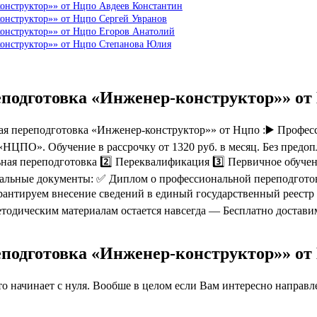
конструктор»» от Нцпо Авдеев Константин
онструктор»» от Нцпо Сергей Увранов
конструктор»» от Нцпо Егоров Анатолий
конструктор»» от Нцпо Степанова Юлия
еподготовка «Инженер-конструктор»» о
 переподготовка «Инженер-конструктор»» от Нцпо :▶️ Професс
«НЦПО». Обучение в рассрочку от 1320 руб. в месяц. Без предо
ная переподготовка 2️⃣ Переквалификация 3️⃣ Первичное обучен
альные документы: ✅ Диплом о профессиональной переподгото
нтируем внесение сведений в единый государственный реестр 
етодическим материалам остается навсегда — Бесплатно достав
еподготовка «Инженер-конструктор»» о
 начинает с нуля. Вообше в целом если Вам интересно направлен