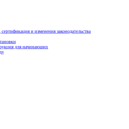
, сертификация и изменения законодательства
становки
трукция для начинающих
ду