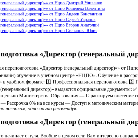
(генеральный директор)»» от Нцпо Дмитрий Уливанов
(генеральный директор)»» от Нцпо Кошерева Валентина
(генеральный директор)»» от Нцпо Авдеев Константин
(генеральный директор)»» от Нцпо Сергей Увранов
(генеральный директор)»» от Нцпо Егоров Анатолий
(генеральный директор)»» от Нцпо Степанова Юлия
еподготовка «Директор (генеральный ди
 переподготовка «Директор (генеральный директор)»» от Нцпо
нлайн) обучение в учебном центре «НЦПО». Обучение в рассрочк
 в удобном формате: 1️⃣ Профессиональная переподготовка 2️⃣ 
р (генеральный директор)» выдаются официальные документы: 
цензию Министерства Образования — Гарантируем внесение све
— Рассрочка 0% на все курсы — Доступ к методическим матери
по полочкам, однозначно рекомендую.
еподготовка «Директор (генеральный ди
 начинает с нуля. Вообше в целом если Вам интересно направлен