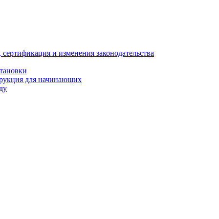
, сертификация и изменения законодательства
становки
трукция для начинающих
ду