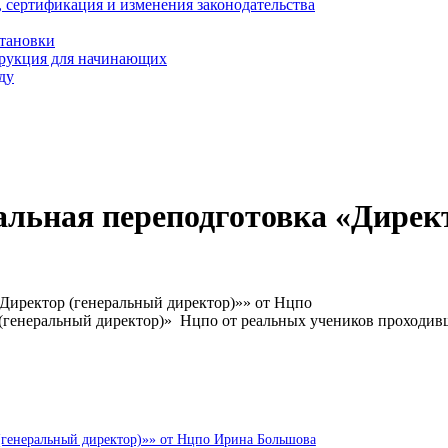
, сертификация и изменения законодательства
становки
трукция для начинающих
ду
льная переподготовка «Дирек
Директор (генеральный директор)»» от Нцпо
(генеральный директор)» Нцпо от реальных учеников проходив
(генеральный директор)»» от Нцпо Ирина Большова