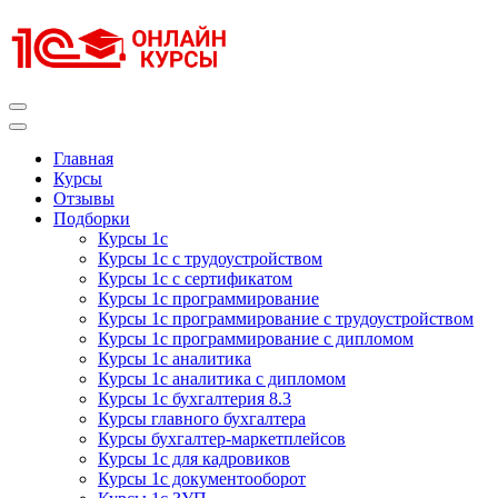
Перейти
к
содержимому
(нажмите
Enter)
Курсы 1С
Курсы 1С официальная сертификация
Главная
Курсы
Отзывы
Подборки
Курсы 1с
Курсы 1с с трудоустройством
Курсы 1с с сертификатом
Курсы 1с программирование
Курсы 1с программирование с трудоустройством
Курсы 1с программирование с дипломом
Курсы 1с аналитика
Курсы 1с аналитика с дипломом
Курсы 1с бухгалтерия 8.3
Курсы главного бухгалтера
Курсы бухгалтер-маркетплейсов
Курсы 1с для кадровиков
Курсы 1с документооборот