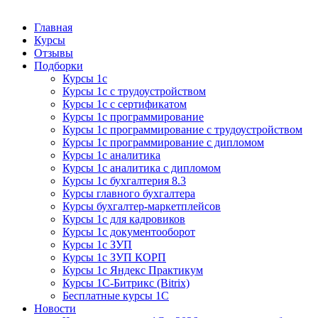
Курсы 1С
Курсы 1С официальная сертификация
Главная
Курсы
Отзывы
Подборки
Курсы 1с
Курсы 1с с трудоустройством
Курсы 1с с сертификатом
Курсы 1с программирование
Курсы 1с программирование с трудоустройством
Курсы 1с программирование с дипломом
Курсы 1с аналитика
Курсы 1с аналитика с дипломом
Курсы 1с бухгалтерия 8.3
Курсы главного бухгалтера
Курсы бухгалтер-маркетплейсов
Курсы 1с для кадровиков
Курсы 1с документооборот
Курсы 1с ЗУП
Курсы 1с ЗУП КОРП
Курсы 1с Яндекс Практикум
Курсы 1С-Битрикс (Bitrix)
Бесплатные курсы 1С
Новости