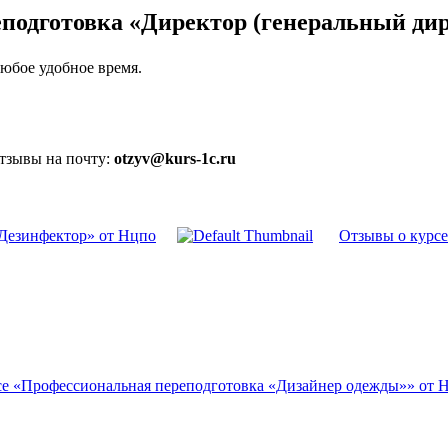
еподготовка «Директор (генеральный ди
юбое удобное время.
отзывы на почту:
otzyv@kurs-1c.ru
Дезинфектор» от Нцпо
Отзывы о курсе
се «Профессиональная переподготовка «Дизайнер одежды»» от 