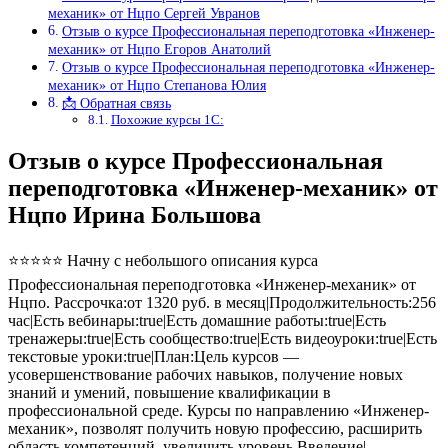
механик» от Нцпо Сергей Увранов
Отзыв о курсе Профессиональная переподготовка «Инженер-
механик» от Нцпо Егоров Анатолий
Отзыв о курсе Профессиональная переподготовка «Инженер-
механик» от Нцпо Степанова Юлия
📩 Обратная связь
Похожие курсы 1С:
Отзыв о курсе Профессиональная
переподготовка «Инженер-механик» от
Нцпо Ирина Большова
⭐⭐⭐⭐⭐ Начну с небольшого описания курса
Профессиональная переподготовка «Инженер-механик» от
Нцпо. Рассрочка:от 1320 руб. в месяц|Продолжительность:256
час|Есть вебинары:true|Есть домашние работы:true|Есть
тренажеры:true|Есть сообщество:true|Есть видеоуроки:true|Есть
текстовые уроки:true|План:Цель курсов —
усовершенствование рабочих навыков, получение новых
знаний и умений, повышение квалификации в
профессиональной среде. Курсы по направлению «Инженер-
механик», позволят получить новую профессию, расширить
область компетенций, увеличить уровень Введение|