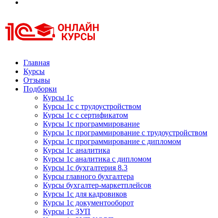
Курсы 1С
Курсы 1С официальная сертификация
Главная
Курсы
Отзывы
Подборки
Курсы 1с
Курсы 1с с трудоустройством
Курсы 1с с сертификатом
Курсы 1с программирование
Курсы 1с программирование с трудоустройством
Курсы 1с программирование с дипломом
Курсы 1с аналитика
Курсы 1с аналитика с дипломом
Курсы 1с бухгалтерия 8.3
Курсы главного бухгалтера
Курсы бухгалтер-маркетплейсов
Курсы 1с для кадровиков
Курсы 1с документооборот
Курсы 1с ЗУП