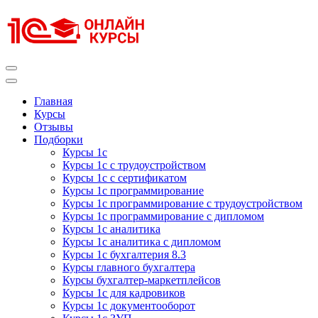
Перейти
к
содержимому
(нажмите
Enter)
Курсы 1С
Курсы 1С официальная сертификация
Главная
Курсы
Отзывы
Подборки
Курсы 1с
Курсы 1с с трудоустройством
Курсы 1с с сертификатом
Курсы 1с программирование
Курсы 1с программирование с трудоустройством
Курсы 1с программирование с дипломом
Курсы 1с аналитика
Курсы 1с аналитика с дипломом
Курсы 1с бухгалтерия 8.3
Курсы главного бухгалтера
Курсы бухгалтер-маркетплейсов
Курсы 1с для кадровиков
Курсы 1с документооборот