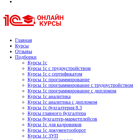
Курсы 1С
Курсы 1С официальная сертификация
Главная
Курсы
Отзывы
Подборки
Курсы 1с
Курсы 1с с трудоустройством
Курсы 1с с сертификатом
Курсы 1с программирование
Курсы 1с программирование с трудоустройством
Курсы 1с программирование с дипломом
Курсы 1с аналитика
Курсы 1с аналитика с дипломом
Курсы 1с бухгалтерия 8.3
Курсы главного бухгалтера
Курсы бухгалтер-маркетплейсов
Курсы 1с для кадровиков
Курсы 1с документооборот
Курсы 1с ЗУП