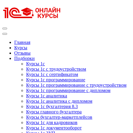
Перейти
к
содержимому
(нажмите
Enter)
Курсы 1С
Курсы 1С официальная сертификация
Главная
Курсы
Отзывы
Подборки
Курсы 1с
Курсы 1с с трудоустройством
Курсы 1с с сертификатом
Курсы 1с программирование
Курсы 1с программирование с трудоустройством
Курсы 1с программирование с дипломом
Курсы 1с аналитика
Курсы 1с аналитика с дипломом
Курсы 1с бухгалтерия 8.3
Курсы главного бухгалтера
Курсы бухгалтер-маркетплейсов
Курсы 1с для кадровиков
Курсы 1с документооборот