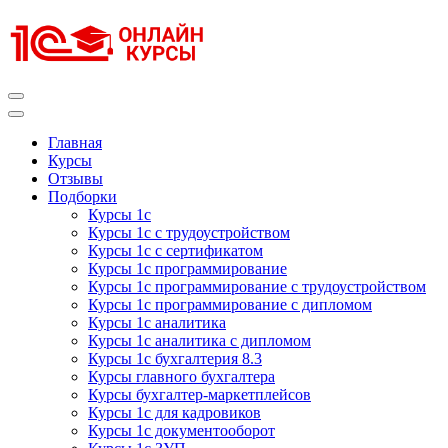
Перейти
к
содержимому
(нажмите
Enter)
Курсы 1С
Курсы 1С официальная сертификация
Главная
Курсы
Отзывы
Подборки
Курсы 1с
Курсы 1с с трудоустройством
Курсы 1с с сертификатом
Курсы 1с программирование
Курсы 1с программирование с трудоустройством
Курсы 1с программирование с дипломом
Курсы 1с аналитика
Курсы 1с аналитика с дипломом
Курсы 1с бухгалтерия 8.3
Курсы главного бухгалтера
Курсы бухгалтер-маркетплейсов
Курсы 1с для кадровиков
Курсы 1с документооборот