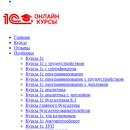
Курсы 1С
Курсы 1С официальная сертификация
Главная
Курсы
Отзывы
Подборки
Курсы 1с
Курсы 1с с трудоустройством
Курсы 1с с сертификатом
Курсы 1с программирование
Курсы 1с программирование с трудоустройством
Курсы 1с программирование с дипломом
Курсы 1с аналитика
Курсы 1с аналитика с дипломом
Курсы 1с бухгалтерия 8.3
Курсы главного бухгалтера
Курсы бухгалтер-маркетплейсов
Курсы 1с для кадровиков
Курсы 1с документооборот
Курсы 1с ЗУП