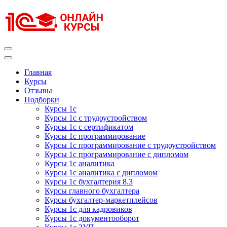
Перейти
к
содержимому
(нажмите
Enter)
Курсы 1С
Курсы 1С официальная сертификация
Главная
Курсы
Отзывы
Подборки
Курсы 1с
Курсы 1с с трудоустройством
Курсы 1с с сертификатом
Курсы 1с программирование
Курсы 1с программирование с трудоустройством
Курсы 1с программирование с дипломом
Курсы 1с аналитика
Курсы 1с аналитика с дипломом
Курсы 1с бухгалтерия 8.3
Курсы главного бухгалтера
Курсы бухгалтер-маркетплейсов
Курсы 1с для кадровиков
Курсы 1с документооборот