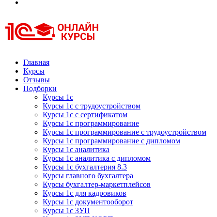
Курсы 1С
Курсы 1С официальная сертификация
Главная
Курсы
Отзывы
Подборки
Курсы 1с
Курсы 1с с трудоустройством
Курсы 1с с сертификатом
Курсы 1с программирование
Курсы 1с программирование с трудоустройством
Курсы 1с программирование с дипломом
Курсы 1с аналитика
Курсы 1с аналитика с дипломом
Курсы 1с бухгалтерия 8.3
Курсы главного бухгалтера
Курсы бухгалтер-маркетплейсов
Курсы 1с для кадровиков
Курсы 1с документооборот
Курсы 1с ЗУП