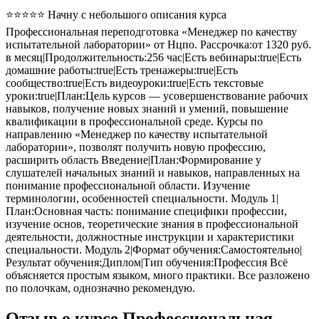
⭐⭐⭐⭐⭐ Начну с небольшого описания курса
Профессиональная переподготовка «Менеджер по качеству
испытательной лаборатории» от Нцпо. Рассрочка:от 1320 руб.
в месяц|Продолжительность:256 час|Есть вебинары:true|Есть
домашние работы:true|Есть тренажеры:true|Есть
сообщество:true|Есть видеоуроки:true|Есть текстовые
уроки:true|План:Цель курсов — усовершенствование рабочих
навыков, получение новых знаний и умений, повышение
квалификации в профессиональной среде. Курсы по
направлению «Менеджер по качеству испытательной
лаборатории», позволят получить новую профессию,
расширить область Введение|План:Формирование у
слушателей начальных знаний и навыков, направленных на
понимание профессиональной области. Изучение
терминологии, особенностей специальности. Модуль 1|
План:Основная часть: понимание специфики профессии,
изучение основ, теоретические знания в профессиональной
деятельности, должностные инструкции и характеристики
специальности. Модуль 2|Формат обучения:Самостоятельно|
Результат обучения:Диплом|Тип обучения:Профессия Всё
объясняется простым языком, много практики. Все разложено
по полочкам, однозначно рекомендую.
Отзыв о курсе Профессиональная