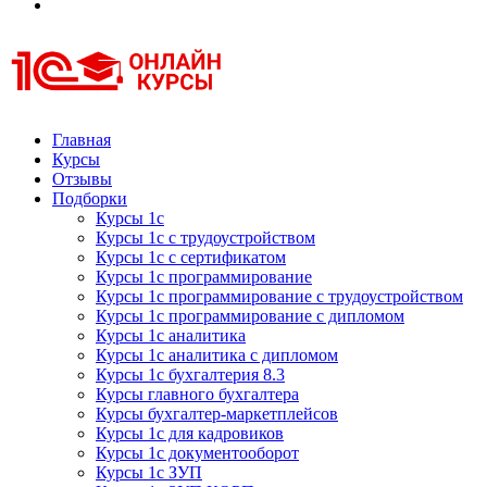
Курсы 1С
Курсы 1С официальная сертификация
Главная
Курсы
Отзывы
Подборки
Курсы 1с
Курсы 1с с трудоустройством
Курсы 1с с сертификатом
Курсы 1с программирование
Курсы 1с программирование с трудоустройством
Курсы 1с программирование с дипломом
Курсы 1с аналитика
Курсы 1с аналитика с дипломом
Курсы 1с бухгалтерия 8.3
Курсы главного бухгалтера
Курсы бухгалтер-маркетплейсов
Курсы 1с для кадровиков
Курсы 1с документооборот
Курсы 1с ЗУП