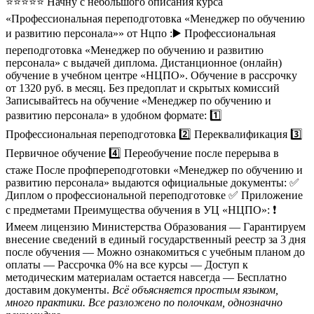
⭐⭐⭐⭐⭐ Начну с небольшого описания курса
«Профессиональная переподготовка «Менеджер по обучению
и развитию персонала»» от Нцпо :▶️ Профессиональная
переподготовка «Менеджер по обучению и развитию
персонала» с выдачей диплома. Дистанционное (онлайн)
обучение в учебном центре «НЦПО». Обучение в рассрочку
от 1320 руб. в месяц. Без предоплат и скрытых комиссий
Записывайтесь на обучение «Менеджер по обучению и
развитию персонала» в удобном формате: 1️⃣
Профессиональная переподготовка 2️⃣ Переквалификация 3️⃣
Первичное обучение 4️⃣ Переобучение после перерыва в
стаже После профпереподготовки «Менеджер по обучению и
развитию персонала» выдаются официальные документы: ✅
Диплом о профессиональной переподготовке ✅ Приложение
с предметами Преимущества обучения в УЦ «НЦПО»: ❗️
Имеем лицензию Министерства Образования — Гарантируем
внесение сведений в единый государственный реестр за 3 дня
после обучения — Можно ознакомиться с учебным планом до
оплаты — Рассрочка 0% на все курсы — Доступ к
методическим материалам остается навсегда — Бесплатно
доставим документы.
Всё объясняется простым языком,
много практики. Все разложено по полочкам, однозначно