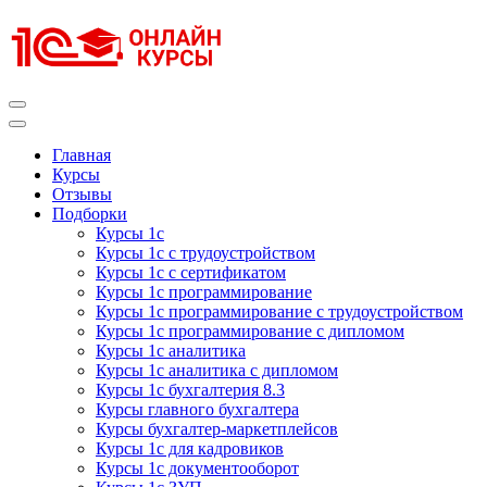
Перейти
к
содержимому
(нажмите
Enter)
Курсы 1С
Курсы 1С официальная сертификация
Главная
Курсы
Отзывы
Подборки
Курсы 1с
Курсы 1с с трудоустройством
Курсы 1с с сертификатом
Курсы 1с программирование
Курсы 1с программирование с трудоустройством
Курсы 1с программирование с дипломом
Курсы 1с аналитика
Курсы 1с аналитика с дипломом
Курсы 1с бухгалтерия 8.3
Курсы главного бухгалтера
Курсы бухгалтер-маркетплейсов
Курсы 1с для кадровиков
Курсы 1с документооборот