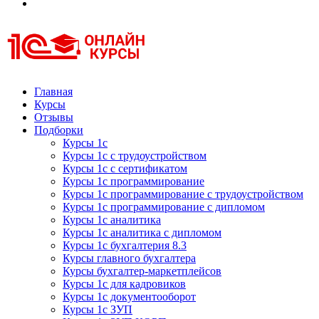
Курсы 1С
Курсы 1С официальная сертификация
Главная
Курсы
Отзывы
Подборки
Курсы 1с
Курсы 1с с трудоустройством
Курсы 1с с сертификатом
Курсы 1с программирование
Курсы 1с программирование с трудоустройством
Курсы 1с программирование с дипломом
Курсы 1с аналитика
Курсы 1с аналитика с дипломом
Курсы 1с бухгалтерия 8.3
Курсы главного бухгалтера
Курсы бухгалтер-маркетплейсов
Курсы 1с для кадровиков
Курсы 1с документооборот
Курсы 1с ЗУП