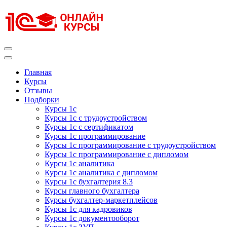
Перейти
к
содержимому
(нажмите
Enter)
Курсы 1С
Курсы 1С официальная сертификация
Главная
Курсы
Отзывы
Подборки
Курсы 1с
Курсы 1с с трудоустройством
Курсы 1с с сертификатом
Курсы 1с программирование
Курсы 1с программирование с трудоустройством
Курсы 1с программирование с дипломом
Курсы 1с аналитика
Курсы 1с аналитика с дипломом
Курсы 1с бухгалтерия 8.3
Курсы главного бухгалтера
Курсы бухгалтер-маркетплейсов
Курсы 1с для кадровиков
Курсы 1с документооборот