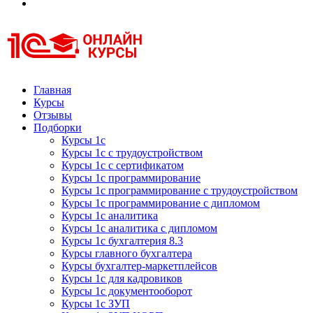
Курсы 1С
Курсы 1С официальная сертификация
Главная
Курсы
Отзывы
Подборки
Курсы 1с
Курсы 1с с трудоустройством
Курсы 1с с сертификатом
Курсы 1с программирование
Курсы 1с программирование с трудоустройством
Курсы 1с программирование с дипломом
Курсы 1с аналитика
Курсы 1с аналитика с дипломом
Курсы 1с бухгалтерия 8.3
Курсы главного бухгалтера
Курсы бухгалтер-маркетплейсов
Курсы 1с для кадровиков
Курсы 1с документооборот
Курсы 1с ЗУП