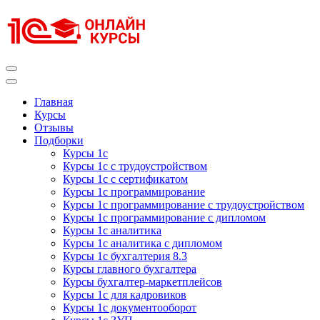
Перейти
к
содержимому
(нажмите
Enter)
Курсы 1С
Курсы 1С официальная сертификация
Главная
Курсы
Отзывы
Подборки
Курсы 1с
Курсы 1с с трудоустройством
Курсы 1с с сертификатом
Курсы 1с программирование
Курсы 1с программирование с трудоустройством
Курсы 1с программирование с дипломом
Курсы 1с аналитика
Курсы 1с аналитика с дипломом
Курсы 1с бухгалтерия 8.3
Курсы главного бухгалтера
Курсы бухгалтер-маркетплейсов
Курсы 1с для кадровиков
Курсы 1с документооборот