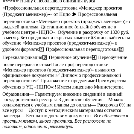
⭐⭐⭐⭐⭐ Начну с небольшого описания курса
«Профессиональная переподготовка «Менеджер проектов
(Проджект-менеджер)»» от Нцпо :▶️ Профессиональная
переподготовка «Менеджер проектов (проджект-менеджер)» с
выдачей диплома. Дистанционное (онлайн) обучение в
учебном центре «НЦПО». Обучение в рассрочку от 1320 руб.
в месяц. Без предоплат и скрытых комиссийЗаписывайтесь на
обучение «Менеджер проектов (проджект-менеджер)» в
удобном формате:1️⃣ Профессиональная переподготовка2️⃣
Переквалификация3️⃣ Первичное обучение4️⃣ Переобучение
после перерыва в стажеПосле профпереподготовки
«Менеджер проектов (проджект-менеджер)» выдаются
официальные документы:✅ Диплом о профессиональной
переподготовке✅ Приложение с предметамиПреимущества
обучения в УЦ «НЦПО»:❗️ Имеем лицензию Министерства
Образования— Гарантируем внесение сведений в единый
государственный реестр за 3 дня после обучения— Можно
ознакомиться с учебным планом до оплаты— Рассрочка 0% на
все курсы— Доступ к методическим материалам остается
навсегда— Бесплатно доставим документы.
Всё объясняется
простым языком, много практики. Все разложено по
полочкам, однозначно рекомендую.