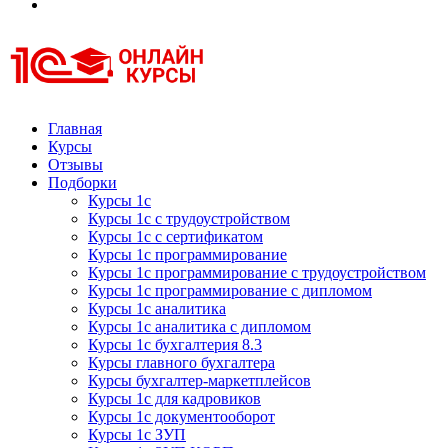
Курсы 1С
Курсы 1С официальная сертификация
Главная
Курсы
Отзывы
Подборки
Курсы 1с
Курсы 1с с трудоустройством
Курсы 1с с сертификатом
Курсы 1с программирование
Курсы 1с программирование с трудоустройством
Курсы 1с программирование с дипломом
Курсы 1с аналитика
Курсы 1с аналитика с дипломом
Курсы 1с бухгалтерия 8.3
Курсы главного бухгалтера
Курсы бухгалтер-маркетплейсов
Курсы 1с для кадровиков
Курсы 1с документооборот
Курсы 1с ЗУП