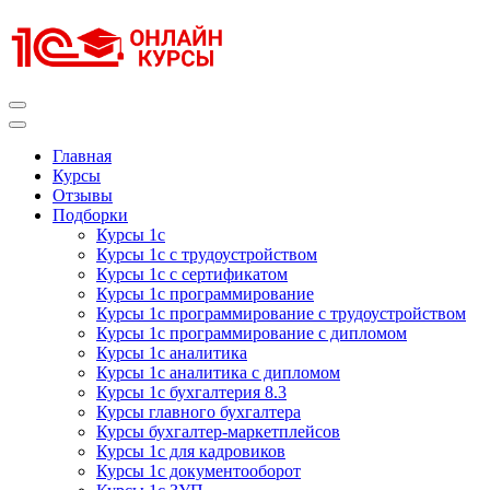
Перейти
к
содержимому
(нажмите
Enter)
Курсы 1С
Курсы 1С официальная сертификация
Главная
Курсы
Отзывы
Подборки
Курсы 1с
Курсы 1с с трудоустройством
Курсы 1с с сертификатом
Курсы 1с программирование
Курсы 1с программирование с трудоустройством
Курсы 1с программирование с дипломом
Курсы 1с аналитика
Курсы 1с аналитика с дипломом
Курсы 1с бухгалтерия 8.3
Курсы главного бухгалтера
Курсы бухгалтер-маркетплейсов
Курсы 1с для кадровиков
Курсы 1с документооборот