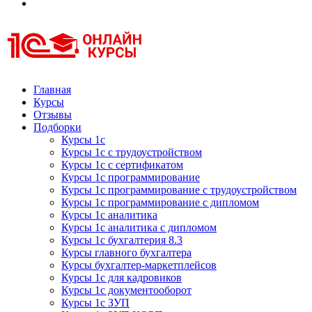
Курсы 1С
Курсы 1С официальная сертификация
Главная
Курсы
Отзывы
Подборки
Курсы 1с
Курсы 1с с трудоустройством
Курсы 1с с сертификатом
Курсы 1с программирование
Курсы 1с программирование с трудоустройством
Курсы 1с программирование с дипломом
Курсы 1с аналитика
Курсы 1с аналитика с дипломом
Курсы 1с бухгалтерия 8.3
Курсы главного бухгалтера
Курсы бухгалтер-маркетплейсов
Курсы 1с для кадровиков
Курсы 1с документооборот
Курсы 1с ЗУП