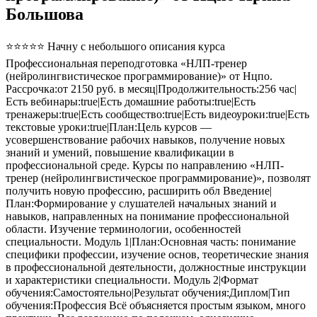
Большова
⭐⭐⭐⭐⭐ Начну с небольшого описания курса
Профессиональная переподготовка «НЛП-тренер
(нейролингвистическое программирование)» от Нцпо.
Рассрочка:от 2150 руб. в месяц|Продолжительность:256 час|
Есть вебинары:true|Есть домашние работы:true|Есть
тренажеры:true|Есть сообщество:true|Есть видеоуроки:true|Есть
текстовые уроки:true|План:Цель курсов —
усовершенствование рабочих навыков, получение новых
знаний и умений, повышение квалификации в
профессиональной среде. Курсы по направлению «НЛП-
тренер (нейролингвистическое программирование)», позволят
получить новую профессию, расширить обл Введение|
План:Формирование у слушателей начальных знаний и
навыков, направленных на понимание профессиональной
области. Изучение терминологии, особенностей
специальности. Модуль 1|План:Основная часть: понимание
специфики профессии, изучение основ, теоретические знания
в профессиональной деятельности, должностные инструкции
и характеристики специальности. Модуль 2|Формат
обучения:Самостоятельно|Результат обучения:Диплом|Тип
обучения:Профессия Всё объясняется простым языком, много