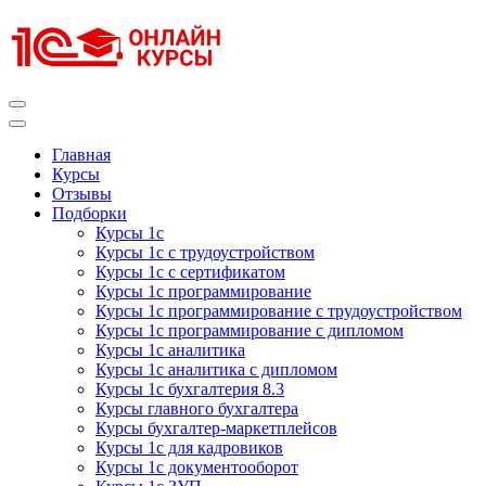
Перейти
к
содержимому
(нажмите
Enter)
Курсы 1С
Курсы 1С официальная сертификация
Главная
Курсы
Отзывы
Подборки
Курсы 1с
Курсы 1с с трудоустройством
Курсы 1с с сертификатом
Курсы 1с программирование
Курсы 1с программирование с трудоустройством
Курсы 1с программирование с дипломом
Курсы 1с аналитика
Курсы 1с аналитика с дипломом
Курсы 1с бухгалтерия 8.3
Курсы главного бухгалтера
Курсы бухгалтер-маркетплейсов
Курсы 1с для кадровиков
Курсы 1с документооборот