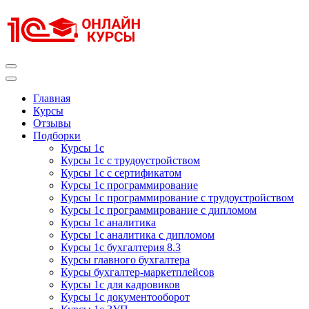
Перейти
к
содержимому
(нажмите
Enter)
Курсы 1С
Курсы 1С официальная сертификация
Главная
Курсы
Отзывы
Подборки
Курсы 1с
Курсы 1с с трудоустройством
Курсы 1с с сертификатом
Курсы 1с программирование
Курсы 1с программирование с трудоустройством
Курсы 1с программирование с дипломом
Курсы 1с аналитика
Курсы 1с аналитика с дипломом
Курсы 1с бухгалтерия 8.3
Курсы главного бухгалтера
Курсы бухгалтер-маркетплейсов
Курсы 1с для кадровиков
Курсы 1с документооборот