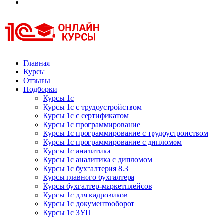
Курсы 1С
Курсы 1С официальная сертификация
Главная
Курсы
Отзывы
Подборки
Курсы 1с
Курсы 1с с трудоустройством
Курсы 1с с сертификатом
Курсы 1с программирование
Курсы 1с программирование с трудоустройством
Курсы 1с программирование с дипломом
Курсы 1с аналитика
Курсы 1с аналитика с дипломом
Курсы 1с бухгалтерия 8.3
Курсы главного бухгалтера
Курсы бухгалтер-маркетплейсов
Курсы 1с для кадровиков
Курсы 1с документооборот
Курсы 1с ЗУП