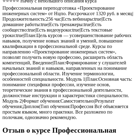
⭐⭐⭐⭐⭐ Начну с небольшого описания курса
Профессиональная переподготовка «Проектирование
инженерных систем» от Нцпо. Рассрочка:от 1320 руб. в месяц|
Продолжительность:256 час|Есть вебинары:true|Есть
домашние работы:true|Есть тренажеры:true|Есть
сообщество:true|Есть видеоуроки:true|Есть текстовые
уроки:true|План:Цель курсов — усовершенствование рабочих
навыков, получение новых знаний и умений, повышение
квалификации в профессиональной среде. Курсы по
направлению «Проектирование инженерных систем»,
позволят получить новую профессию, расширить область
компетенций, Введение|План:Формирование у слушателей
начальных знаний и навыков, направленных на понимание
профессиональной области. Изучение терминологии,
особенностей специальности. Модуль 1|План:Основная часть:
понимание специфики профессии, изучение основ,
теоретические знания в профессиональной деятельности,
должностные инструкции и характеристики специальности.
Модуль 2|Формат обучения:Самостоятельно|Результат
обучения:Диплом|Тип обучения:Профессия Всё объясняется
простым языком, много практики. Все разложено по
полочкам, однозначно рекомендую.
Отзыв о курсе Профессиональная