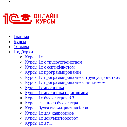
Курсы 1С
Курсы 1С официальная сертификация
Главная
Курсы
Отзывы
Подборки
Курсы 1с
Курсы 1с с трудоустройством
Курсы 1с с сертификатом
Курсы 1с программирование
Курсы 1с программирование с трудоустройством
Курсы 1с программирование с дипломом
Курсы 1с аналитика
Курсы 1с аналитика с дипломом
Курсы 1с бухгалтерия 8.3
Курсы главного бухгалтера
Курсы бухгалтер-маркетплейсов
Курсы 1с для кадровиков
Курсы 1с документооборот
Курсы 1с ЗУП