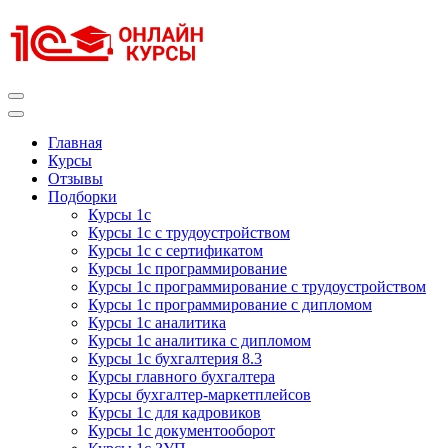
Перейти
к
содержимому
(нажмите
Enter)
Курсы 1С
Курсы 1С официальная сертификация
Главная
Курсы
Отзывы
Подборки
Курсы 1с
Курсы 1с с трудоустройством
Курсы 1с с сертификатом
Курсы 1с программирование
Курсы 1с программирование с трудоустройством
Курсы 1с программирование с дипломом
Курсы 1с аналитика
Курсы 1с аналитика с дипломом
Курсы 1с бухгалтерия 8.3
Курсы главного бухгалтера
Курсы бухгалтер-маркетплейсов
Курсы 1с для кадровиков
Курсы 1с документооборот