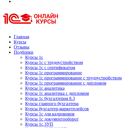
Курсы 1С
Курсы 1С официальная сертификация
Главная
Курсы
Отзывы
Подборки
Курсы 1с
Курсы 1с с трудоустройством
Курсы 1с с сертификатом
Курсы 1с программирование
Курсы 1с программирование с трудоустройством
Курсы 1с программирование с дипломом
Курсы 1с аналитика
Курсы 1с аналитика с дипломом
Курсы 1с бухгалтерия 8.3
Курсы главного бухгалтера
Курсы бухгалтер-маркетплейсов
Курсы 1с для кадровиков
Курсы 1с документооборот
Курсы 1с ЗУП