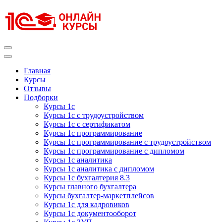
Перейти
к
содержимому
(нажмите
Enter)
Курсы 1С
Курсы 1С официальная сертификация
Главная
Курсы
Отзывы
Подборки
Курсы 1с
Курсы 1с с трудоустройством
Курсы 1с с сертификатом
Курсы 1с программирование
Курсы 1с программирование с трудоустройством
Курсы 1с программирование с дипломом
Курсы 1с аналитика
Курсы 1с аналитика с дипломом
Курсы 1с бухгалтерия 8.3
Курсы главного бухгалтера
Курсы бухгалтер-маркетплейсов
Курсы 1с для кадровиков
Курсы 1с документооборот