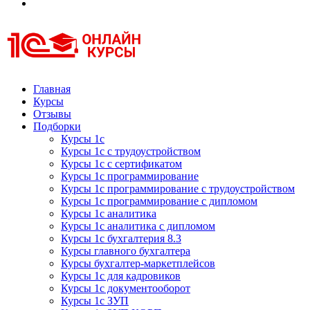
Курсы 1С
Курсы 1С официальная сертификация
Главная
Курсы
Отзывы
Подборки
Курсы 1с
Курсы 1с с трудоустройством
Курсы 1с с сертификатом
Курсы 1с программирование
Курсы 1с программирование с трудоустройством
Курсы 1с программирование с дипломом
Курсы 1с аналитика
Курсы 1с аналитика с дипломом
Курсы 1с бухгалтерия 8.3
Курсы главного бухгалтера
Курсы бухгалтер-маркетплейсов
Курсы 1с для кадровиков
Курсы 1с документооборот
Курсы 1с ЗУП