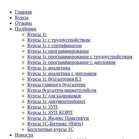
Курсы 1С
Курсы 1С официальная сертификация
Главная
Курсы
Отзывы
Подборки
Курсы 1с
Курсы 1с с трудоустройством
Курсы 1с с сертификатом
Курсы 1с программирование
Курсы 1с программирование с трудоустройством
Курсы 1с программирование с дипломом
Курсы 1с аналитика
Курсы 1с аналитика с дипломом
Курсы 1с бухгалтерия 8.3
Курсы главного бухгалтера
Курсы бухгалтер-маркетплейсов
Курсы 1с для кадровиков
Курсы 1с документооборот
Курсы 1с ЗУП
Курсы 1с ЗУП КОРП
Курсы 1с Яндекс Практикум
Курсы 1С-Битрикс (Bitrix)
Бесплатные курсы 1С
Новости