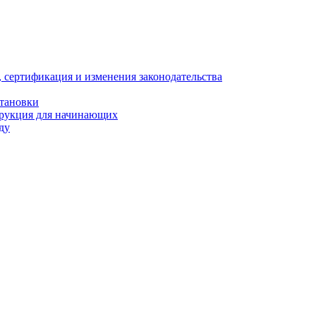
, сертификация и изменения законодательства
становки
трукция для начинающих
ду