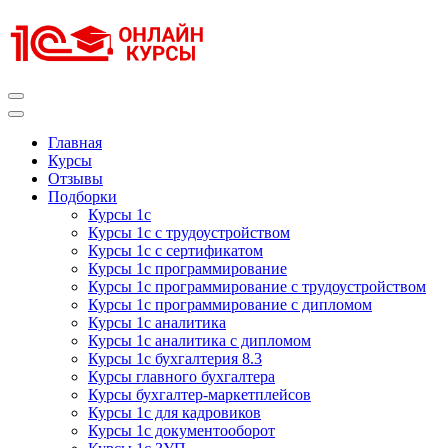
Перейти
к
содержимому
(нажмите
Enter)
Курсы 1С
Курсы 1С официальная сертификация
Главная
Курсы
Отзывы
Подборки
Курсы 1с
Курсы 1с с трудоустройством
Курсы 1с с сертификатом
Курсы 1с программирование
Курсы 1с программирование с трудоустройством
Курсы 1с программирование с дипломом
Курсы 1с аналитика
Курсы 1с аналитика с дипломом
Курсы 1с бухгалтерия 8.3
Курсы главного бухгалтера
Курсы бухгалтер-маркетплейсов
Курсы 1с для кадровиков
Курсы 1с документооборот