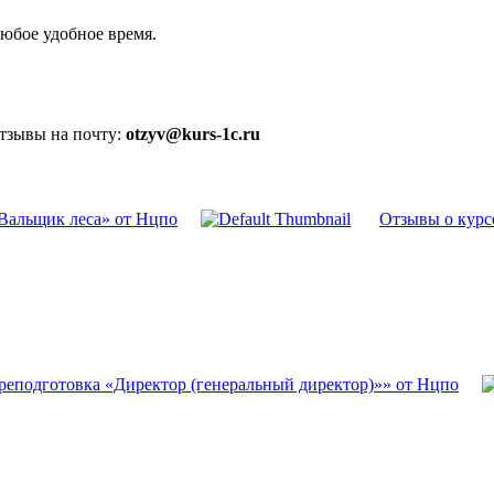
юбое удобное время.
отзывы на почту:
otzyv@kurs-1c.ru
Вальщик леса» от Нцпо
Отзывы о курс
реподготовка «Директор (генеральный директор)»» от Нцпо