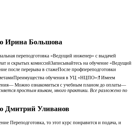
по Ирина Большова
нальная переподготовка «Ведущий инженер» с выдачей
оплат и скрытых комиссийЗаписывайтесь на обучение «Ведущий
ение после перерыва в стажеПосле профпереподготовки
метамиПреимущества обучения в УЦ «НЦПО»:❗️ Имеем
учения— Можно ознакомиться с учебным планом до оплаты—
сняется простым языком, много практики. Все разложено по
по Дмитрий Уливанов
ие Переподготовка, то этот курс понравится и подача, и