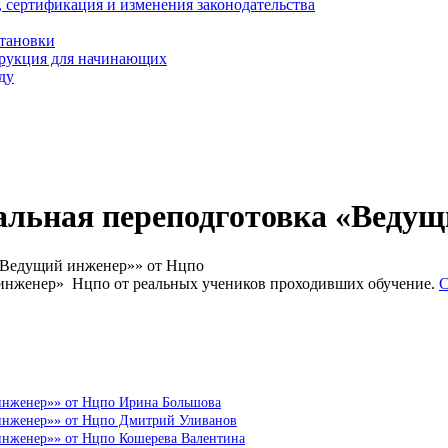
, сертификация и изменения законодательства
становки
трукция для начинающих
ду
альная переподготовка «Ведущ
«Ведущий инженер»» от Нцпо
инженер» Нцпо от реальных учеников проходивших обучение.
С
 инженер»» от Нцпо Ирина Большова
 инженер»» от Нцпо Дмитрий Уливанов
инженер»» от Нцпо Кошерева Валентина