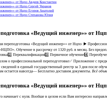
инженер»» от Нцпо Авдеев Константин
инженер»» от Нцпо Сергей Увранов
инженер»» от Нцпо Егоров Анатолий
 инженер»» от Нцпо Степанова Юлия
еподготовка «Ведущий инженер»» от Нц
я переподготовка «Ведущий инженер»» от Нцпо :▶️ Профессио
«НЦПО». Обучение в рассрочку от 1320 руб. в месяц. Без пред
товка2️⃣ Переквалификация3️⃣ Первичное обучение4️⃣ Переобуч
лом о профессиональной переподготовке✅ Приложение с пред
сведений в единый государственный реестр за 3 дня после об
ам остается навсегда— Бесплатно доставим документы.
Всё объя
еподготовка «Ведущий инженер»» от Нц
 начинает с нуля. Вообше в целом если Вам интересно направлен