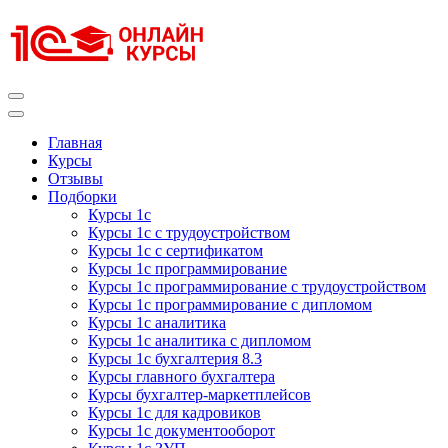
Перейти
к
содержимому
(нажмите
Enter)
Курсы 1С
Курсы 1С официальная сертификация
Главная
Курсы
Отзывы
Подборки
Курсы 1с
Курсы 1с с трудоустройством
Курсы 1с с сертификатом
Курсы 1с программирование
Курсы 1с программирование с трудоустройством
Курсы 1с программирование с дипломом
Курсы 1с аналитика
Курсы 1с аналитика с дипломом
Курсы 1с бухгалтерия 8.3
Курсы главного бухгалтера
Курсы бухгалтер-маркетплейсов
Курсы 1с для кадровиков
Курсы 1с документооборот