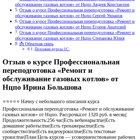
обслуживание газовых котлов» от Нцпо Авдеев Константин
Отзыв о курсе Профессиональная переподготовка «Ремонт и
обслуживание газовых котлов» от Нцпо Сергей Увранов
Отзыв о курсе Профессиональная переподготовка «Ремонт и
обслуживание газовых котлов» от Нцпо Егоров Анатолий
Отзыв о курсе Профессиональная переподготовка «Ремонт и
обслуживание газовых котлов» от Нцпо Степанова Юлия
📩 Обратная связь
Похожие курсы 1С:
Отзыв о курсе Профессиональная
переподготовка «Ремонт и
обслуживание газовых котлов» от
Нцпо Ирина Большова
⭐⭐⭐⭐⭐ Начну с небольшого описания курса
Профессиональная переподготовка «Ремонт и обслуживание
газовых котлов» от Нцпо. Рассрочка:от 1320 руб. в месяц|
Продолжительность:256 час|Есть вебинары:true|Есть
домашние работы:true|Есть тренажеры:true|Есть
сообщество:true|Есть видеоуроки:true|Есть текстовые
уроки:true|План:Цель курсов — усовершенствование рабочих