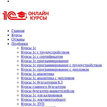
Курсы 1С
Курсы 1С официальная сертификация
Главная
Курсы
Отзывы
Подборки
Курсы 1с
Курсы 1с с трудоустройством
Курсы 1с с сертификатом
Курсы 1с программирование
Курсы 1с программирование с трудоустройством
Курсы 1с программирование с дипломом
Курсы 1с аналитика
Курсы 1с аналитика с дипломом
Курсы 1с бухгалтерия 8.3
Курсы главного бухгалтера
Курсы бухгалтер-маркетплейсов
Курсы 1с для кадровиков
Курсы 1с документооборот
Курсы 1с ЗУП