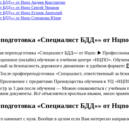
ст БДД»» от Нцпо Авдеев Константин
ст БДД»» от Нцпо Сергей Увранов
ст БДД»» от Нцпо Егоров Анатолий
ст БДД»» от Нцпо Степанова Юлия
еподготовка «Специалист БДД»» от Нцп
 переподготовка «Специалист БДД»» от Нцпо :▶️ Профессионал
ционное (онлайн) обучение в учебном центре «НЦПО». Обучение 
ный за безопасность дорожного движения» в удобном формате: 1
е После профпереподготовки «Специалист, ответственный за бе
 Приложение с предметами Преимущества обучения в УЦ «НЦПО
стр за 3 дня после обучения — Можно ознакомиться с учебным 
тавим документы.
Всё объясняется простым языком, много практи
еподготовка «Специалист БДД»» от Нцп
 начинает с нуля. Вообше в целом если Вам интересно направлен