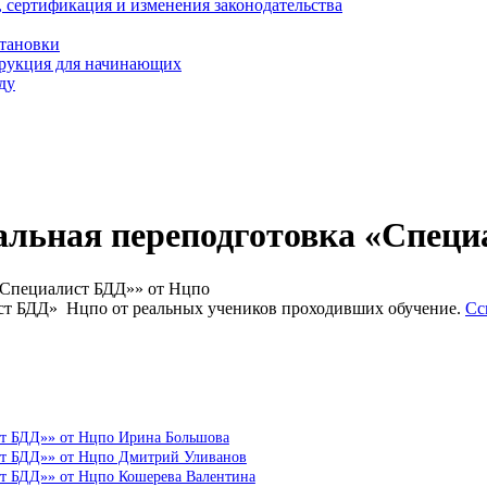
, сертификация и изменения законодательства
становки
трукция для начинающих
ду
альная переподготовка «Специ
«Специалист БДД»» от Нцпо
ст БДД» Нцпо от реальных учеников проходивших обучение.
Сс
ст БДД»» от Нцпо Ирина Большова
ст БДД»» от Нцпо Дмитрий Уливанов
ст БДД»» от Нцпо Кошерева Валентина