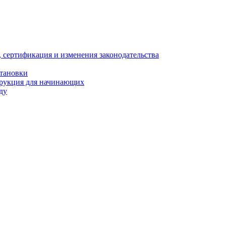
, сертификация и изменения законодательства
становки
трукция для начинающих
ду