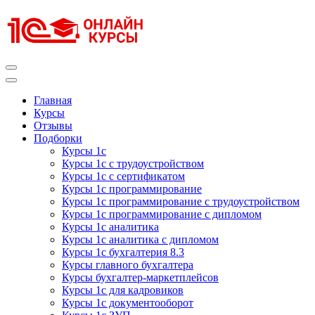
Перейти
к
содержимому
(нажмите
Enter)
Курсы 1С
Курсы 1С официальная сертификация
Главная
Курсы
Отзывы
Подборки
Курсы 1с
Курсы 1с с трудоустройством
Курсы 1с с сертификатом
Курсы 1с программирование
Курсы 1с программирование с трудоустройством
Курсы 1с программирование с дипломом
Курсы 1с аналитика
Курсы 1с аналитика с дипломом
Курсы 1с бухгалтерия 8.3
Курсы главного бухгалтера
Курсы бухгалтер-маркетплейсов
Курсы 1с для кадровиков
Курсы 1с документооборот