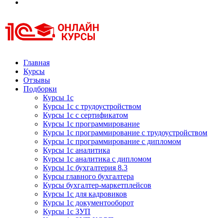
Курсы 1С
Курсы 1С официальная сертификация
Главная
Курсы
Отзывы
Подборки
Курсы 1с
Курсы 1с с трудоустройством
Курсы 1с с сертификатом
Курсы 1с программирование
Курсы 1с программирование с трудоустройством
Курсы 1с программирование с дипломом
Курсы 1с аналитика
Курсы 1с аналитика с дипломом
Курсы 1с бухгалтерия 8.3
Курсы главного бухгалтера
Курсы бухгалтер-маркетплейсов
Курсы 1с для кадровиков
Курсы 1с документооборот
Курсы 1с ЗУП