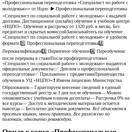
«Профессиональная переподготовка «Специалист по работе с
молодежью»» от Нцпо :▶️ Профессиональная переподготовка
«Специалист по социальной работе с молодежью» с выдачей
диплома. Дистанционное (онлайн) обучение в учебном центре
«НЦПО». Обучение в рассрочку от 1320 руб. в месяц. Без
предоплат и скрытых комиссийЗаписывайтесь на обучение
«Специалист по социальной работе с молодежью» в удобном
формате:1️⃣ Профессиональная переподготовка2️⃣
Переквалификация3️⃣ Первичное обучение4️⃣ Переобучение
после перерыва в стажеПосле профпереподготовки
«Специалист по социальной работе с молодежью» выдаются
официальные документы:✅ Диплом о профессиональной
переподготовке✅ Приложение с предметамиПреимущества
обучения в УЦ «НЦПО»:❗️ Имеем лицензию Министерства
Образования— Гарантируем внесение сведений в единый
государственный реестр за 3 дня после обучения— Можно
ознакомиться с учебным планом до оплаты— Рассрочка 0% на
все курсы— Доступ к методическим материалам остается
навсегда— Бесплатно доставим документы.
Всё объясняется
простым языком, много практики. Все разложено по
полочкам, однозначно рекомендую.
Отзыв о курсе «Профессиональная