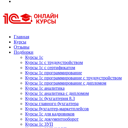
Курсы 1С
Курсы 1С официальная сертификация
Главная
Курсы
Отзывы
Подборки
Курсы 1с
Курсы 1с с трудоустройством
Курсы 1с с сертификатом
Курсы 1с программирование
Курсы 1с программирование с трудоустройством
Курсы 1с программирование с дипломом
Курсы 1с аналитика
Курсы 1с аналитика с дипломом
Курсы 1с бухгалтерия 8.3
Курсы главного бухгалтера
Курсы бухгалтер-маркетплейсов
Курсы 1с для кадровиков
Курсы 1с документооборот
Курсы 1с ЗУП