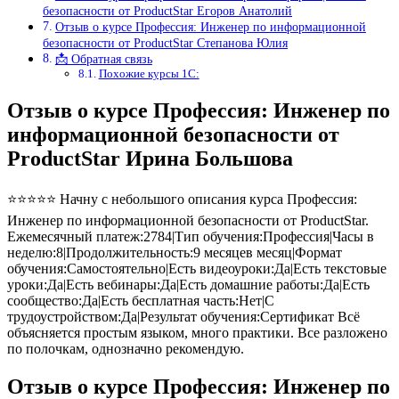
безопасности от ProductStar Егоров Анатолий
Отзыв о курсе Профессия: Инженер по информационной
безопасности от ProductStar Степанова Юлия
📩 Обратная связь
Похожие курсы 1С:
Отзыв о курсе Профессия: Инженер по
информационной безопасности от
ProductStar Ирина Большова
⭐⭐⭐⭐⭐ Начну с небольшого описания курса Профессия:
Инженер по информационной безопасности от ProductStar.
Ежемесячный платеж:2784|Тип обучения:Профессия|Часы в
неделю:8|Продолжительность:9 месяцев месяц|Формат
обучения:Самостоятельно|Есть видеоуроки:Да|Есть текстовые
уроки:Да|Есть вебинары:Да|Есть домашние работы:Да|Есть
сообщество:Да|Есть бесплатная часть:Нет|С
трудоустройством:Да|Результат обучения:Сертификат Всё
объясняется простым языком, много практики. Все разложено
по полочкам, однозначно рекомендую.
Отзыв о курсе Профессия: Инженер по