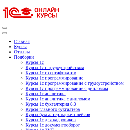
Перейти
к
содержимому
(нажмите
Enter)
Курсы 1С
Курсы 1С официальная сертификация
Главная
Курсы
Отзывы
Подборки
Курсы 1с
Курсы 1с с трудоустройством
Курсы 1с с сертификатом
Курсы 1с программирование
Курсы 1с программирование с трудоустройством
Курсы 1с программирование с дипломом
Курсы 1с аналитика
Курсы 1с аналитика с дипломом
Курсы 1с бухгалтерия 8.3
Курсы главного бухгалтера
Курсы бухгалтер-маркетплейсов
Курсы 1с для кадровиков
Курсы 1с документооборот