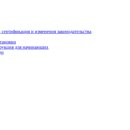
, сертификация и изменения законодательства
становки
трукция для начинающих
ду