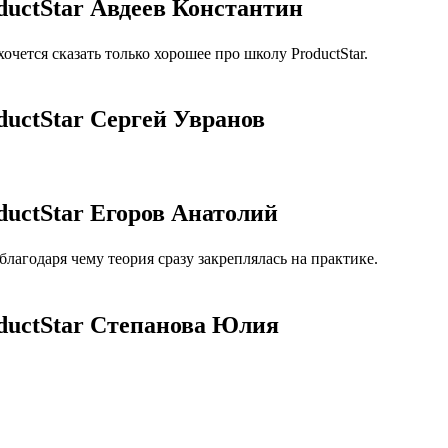
ductStar Авдеев Константин
чется сказать только хорошее про школу ProductStar.
ductStar Сергей Увранов
ductStar Егоров Анатолий
агодаря чему теория сразу закреплялась на практике.
oductStar Степанова Юлия