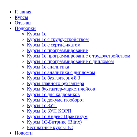
Курсы 1С
Курсы 1С официальная сертификация
Главная
Курсы
Отзывы
Подборки
Курсы 1с
Курсы 1с с трудоустройством
Курсы 1с с сертификатом
Курсы 1с программирование
Курсы 1с программирование с трудоустройством
Курсы 1с программирование с дипломом
Курсы 1с аналитика
Курсы 1с аналитика с дипломом
Курсы 1с бухгалтерия 8.3
Курсы главного бухгалтера
Курсы бухгалтер-маркетплейсов
Курсы 1с для кадровиков
Курсы 1с документооборот
Курсы 1с ЗУП
Курсы 1с ЗУП КОРП
Курсы 1с Яндекс Практикум
Курсы 1С-Битрикс (Bitrix)
Бесплатные курсы 1С
Новости