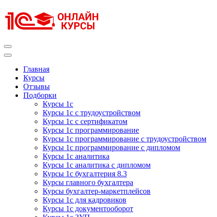
Перейти
к
содержимому
(нажмите
Enter)
Курсы 1С
Курсы 1С официальная сертификация
Главная
Курсы
Отзывы
Подборки
Курсы 1с
Курсы 1с с трудоустройством
Курсы 1с с сертификатом
Курсы 1с программирование
Курсы 1с программирование с трудоустройством
Курсы 1с программирование с дипломом
Курсы 1с аналитика
Курсы 1с аналитика с дипломом
Курсы 1с бухгалтерия 8.3
Курсы главного бухгалтера
Курсы бухгалтер-маркетплейсов
Курсы 1с для кадровиков
Курсы 1с документооборот