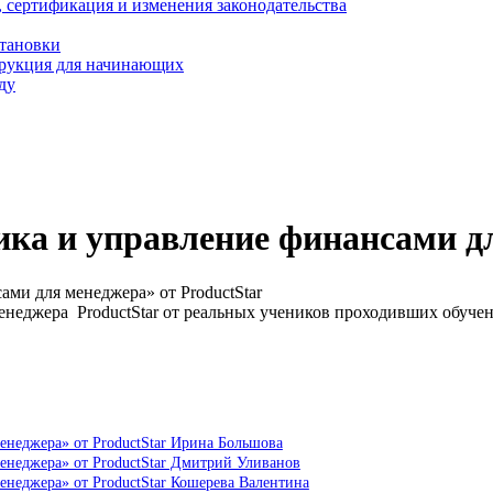
, сертификация и изменения законодательства
становки
трукция для начинающих
ду
ика и управление финансами дл
ами для менеджера» от ProductStar
енеджера ProductStar от реальных учеников проходивших обуче
енеджера» от ProductStar Ирина Большова
енеджера» от ProductStar Дмитрий Уливанов
енеджера» от ProductStar Кошерева Валентина