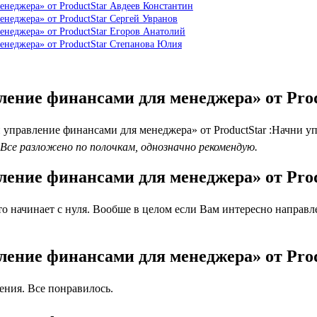
енеджера» от ProductStar Авдеев Константин
енеджера» от ProductStar Сергей Увранов
енеджера» от ProductStar Егоров Анатолий
енеджера» от ProductStar Степанова Юлия
вление финансами для менеджера» от Pr
управление финансами для менеджера» от ProductStar :Начни уп
Все разложено по полочкам, однозначно рекомендую.
вление финансами для менеджера» от Pr
о начинает с нуля. Вообше в целом если Вам интересно направл
вление финансами для менеджера» от Pro
ния. Все понравилось.