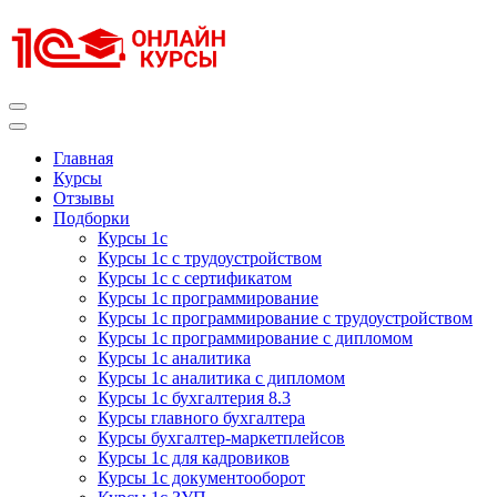
Перейти
к
содержимому
(нажмите
Enter)
Курсы 1С
Курсы 1С официальная сертификация
Главная
Курсы
Отзывы
Подборки
Курсы 1с
Курсы 1с с трудоустройством
Курсы 1с с сертификатом
Курсы 1с программирование
Курсы 1с программирование с трудоустройством
Курсы 1с программирование с дипломом
Курсы 1с аналитика
Курсы 1с аналитика с дипломом
Курсы 1с бухгалтерия 8.3
Курсы главного бухгалтера
Курсы бухгалтер-маркетплейсов
Курсы 1с для кадровиков
Курсы 1с документооборот