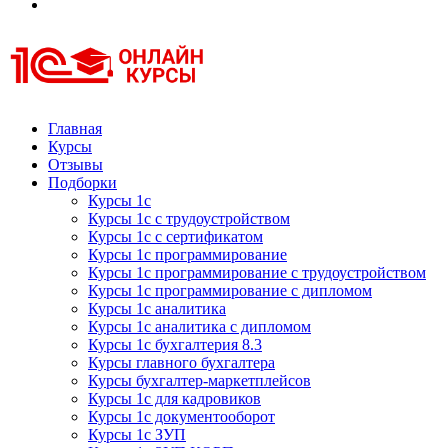
Курсы 1С
Курсы 1С официальная сертификация
Главная
Курсы
Отзывы
Подборки
Курсы 1с
Курсы 1с с трудоустройством
Курсы 1с с сертификатом
Курсы 1с программирование
Курсы 1с программирование с трудоустройством
Курсы 1с программирование с дипломом
Курсы 1с аналитика
Курсы 1с аналитика с дипломом
Курсы 1с бухгалтерия 8.3
Курсы главного бухгалтера
Курсы бухгалтер-маркетплейсов
Курсы 1с для кадровиков
Курсы 1с документооборот
Курсы 1с ЗУП