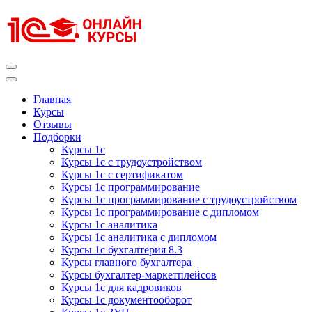
Перейти
к
содержимому
(нажмите
Enter)
Курсы 1С
Курсы 1С официальная сертификация
Главная
Курсы
Отзывы
Подборки
Курсы 1с
Курсы 1с с трудоустройством
Курсы 1с с сертификатом
Курсы 1с программирование
Курсы 1с программирование с трудоустройством
Курсы 1с программирование с дипломом
Курсы 1с аналитика
Курсы 1с аналитика с дипломом
Курсы 1с бухгалтерия 8.3
Курсы главного бухгалтера
Курсы бухгалтер-маркетплейсов
Курсы 1с для кадровиков
Курсы 1с документооборот