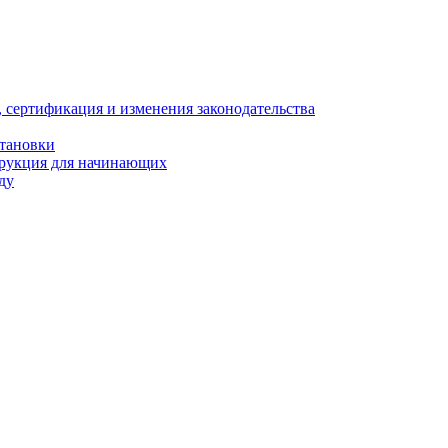
, сертификация и изменения законодательства
становки
трукция для начинающих
ду