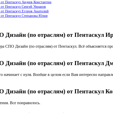
 от Пентаскул Авдеев Константин
 от Пентаскул Сергей Увранов
 от Пентаскул Егоров Анатолий
 от Пентаскул Степанова Юлия
О Дизайн (по отраслям) от Пентаскул И
 СПО Дизайн (по отраслям) от Пентаскул. Всё объясняется про
О Дизайн (по отраслям) от Пентаскул Д
 начинает с нуля. Вообше в целом если Вам интересно направлен
О Дизайн (по отраслям) от Пентаскул К
ния. Все понравилось.