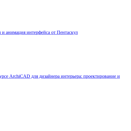
н и анимация интерфейса от Пентаскул
урсе ArchiCAD для дизайнера интерьера: проектирование и