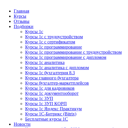
Курсы 1С
Курсы 1С официальная сертификация
Главная
Курсы
Отзывы
Подборки
Курсы 1с
Курсы 1с с трудоустройством
Курсы 1с с сертификатом
Курсы 1с программирование
Курсы 1с программирование с трудоустройством
Курсы 1с программирование с дипломом
Курсы 1с аналитика
Курсы 1с аналитика с дипломом
Курсы 1с бухгалтерия 8.3
Курсы главного бухгалтера
Курсы бухгалтер-маркетплейсов
Курсы 1с для кадровиков
Курсы 1с документооборот
Курсы 1с ЗУП
Курсы 1с ЗУП КОРП
Курсы 1с Яндекс Практикум
Курсы 1С-Битрикс (Bitrix)
Бесплатные курсы 1С
Новости