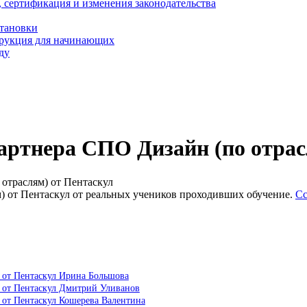
, сертификация и изменения законодательства
становки
трукция для начинающих
ду
ртнера СПО Дизайн (по отрас
отраслям) от Пентаскул
) от Пентаскул от реальных учеников проходивших обучение.
Сс
 от Пентаскул Ирина Большова
) от Пентаскул Дмитрий Уливанов
 от Пентаскул Кошерева Валентина