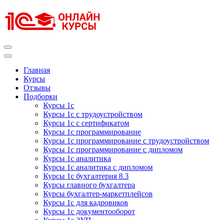
Перейти
к
содержимому
(нажмите
Enter)
Курсы 1С
Курсы 1С официальная сертификация
Главная
Курсы
Отзывы
Подборки
Курсы 1с
Курсы 1с с трудоустройством
Курсы 1с с сертификатом
Курсы 1с программирование
Курсы 1с программирование с трудоустройством
Курсы 1с программирование с дипломом
Курсы 1с аналитика
Курсы 1с аналитика с дипломом
Курсы 1с бухгалтерия 8.3
Курсы главного бухгалтера
Курсы бухгалтер-маркетплейсов
Курсы 1с для кадровиков
Курсы 1с документооборот