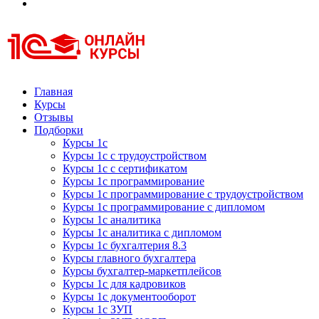
Курсы 1С
Курсы 1С официальная сертификация
Главная
Курсы
Отзывы
Подборки
Курсы 1с
Курсы 1с с трудоустройством
Курсы 1с с сертификатом
Курсы 1с программирование
Курсы 1с программирование с трудоустройством
Курсы 1с программирование с дипломом
Курсы 1с аналитика
Курсы 1с аналитика с дипломом
Курсы 1с бухгалтерия 8.3
Курсы главного бухгалтера
Курсы бухгалтер-маркетплейсов
Курсы 1с для кадровиков
Курсы 1с документооборот
Курсы 1с ЗУП