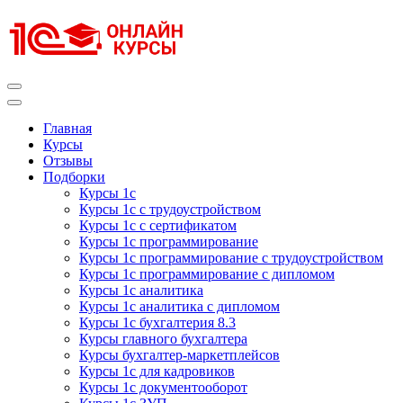
Перейти
к
содержимому
(нажмите
Enter)
Курсы 1С
Курсы 1С официальная сертификация
Главная
Курсы
Отзывы
Подборки
Курсы 1с
Курсы 1с с трудоустройством
Курсы 1с с сертификатом
Курсы 1с программирование
Курсы 1с программирование с трудоустройством
Курсы 1с программирование с дипломом
Курсы 1с аналитика
Курсы 1с аналитика с дипломом
Курсы 1с бухгалтерия 8.3
Курсы главного бухгалтера
Курсы бухгалтер-маркетплейсов
Курсы 1с для кадровиков
Курсы 1с документооборот