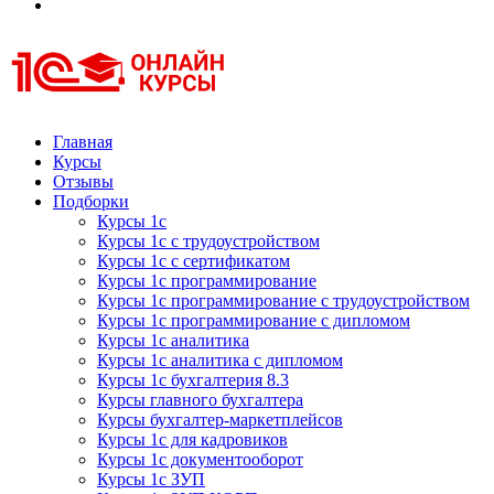
Курсы 1С
Курсы 1С официальная сертификация
Главная
Курсы
Отзывы
Подборки
Курсы 1с
Курсы 1с с трудоустройством
Курсы 1с с сертификатом
Курсы 1с программирование
Курсы 1с программирование с трудоустройством
Курсы 1с программирование с дипломом
Курсы 1с аналитика
Курсы 1с аналитика с дипломом
Курсы 1с бухгалтерия 8.3
Курсы главного бухгалтера
Курсы бухгалтер-маркетплейсов
Курсы 1с для кадровиков
Курсы 1с документооборот
Курсы 1с ЗУП