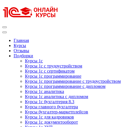
Перейти
к
содержимому
(нажмите
Enter)
Курсы 1С
Курсы 1С официальная сертификация
Главная
Курсы
Отзывы
Подборки
Курсы 1с
Курсы 1с с трудоустройством
Курсы 1с с сертификатом
Курсы 1с программирование
Курсы 1с программирование с трудоустройством
Курсы 1с программирование с дипломом
Курсы 1с аналитика
Курсы 1с аналитика с дипломом
Курсы 1с бухгалтерия 8.3
Курсы главного бухгалтера
Курсы бухгалтер-маркетплейсов
Курсы 1с для кадровиков
Курсы 1с документооборот