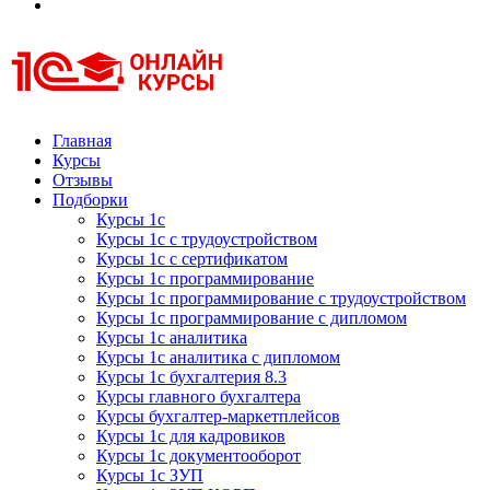
Курсы 1С
Курсы 1С официальная сертификация
Главная
Курсы
Отзывы
Подборки
Курсы 1с
Курсы 1с с трудоустройством
Курсы 1с с сертификатом
Курсы 1с программирование
Курсы 1с программирование с трудоустройством
Курсы 1с программирование с дипломом
Курсы 1с аналитика
Курсы 1с аналитика с дипломом
Курсы 1с бухгалтерия 8.3
Курсы главного бухгалтера
Курсы бухгалтер-маркетплейсов
Курсы 1с для кадровиков
Курсы 1с документооборот
Курсы 1с ЗУП